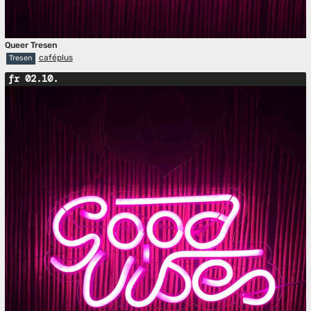
Queer Tresen
caféplus
Tresen
fr 02.10.