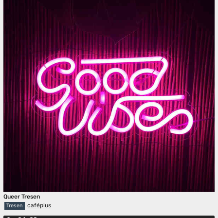
Queer Tresen
caféplus
Tresen