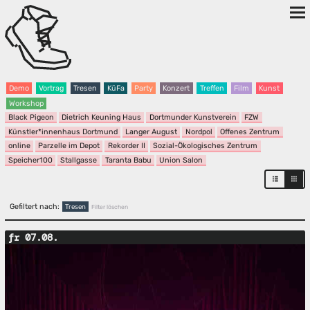
Demo
Vortrag
Tresen
KüFa
Party
Konzert
Treffen
Film
Kunst
Workshop
Black Pigeon
Dietrich Keuning Haus
Dortmunder Kunstverein
FZW
Künstler*innenhaus Dortmund
Langer August
Nordpol
Offenes Zentrum
online
Parzelle im Depot
Rekorder II
Sozial-Ökologisches Zentrum
Speicher100
Stallgasse
Taranta Babu
Union Salon
Gefiltert nach:
Tresen
Filter löschen
fr 07.08.