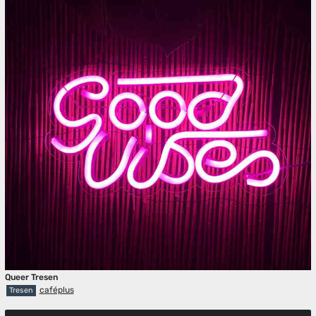
Queer Tresen
caféplus
Tresen