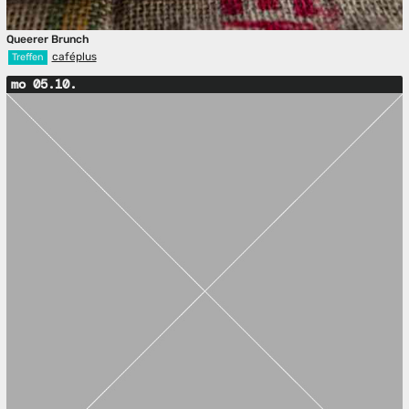
Queerer Brunch
caféplus
Treffen
mo 05.10.