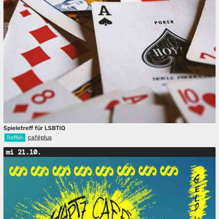
Spieletreff für LSBTIQ
caféplus
Treffen
mi 21.10.