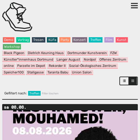
Demo
Vortrag
Tresen
KüFa
Party
Konzert
Treffen
Film
Kunst
Workshop
Black Pigeon
Dietrich Keuning Haus
Dortmunder Kunstverein
FZW
Künstler*innenhaus Dortmund
Langer August
Nordpol
Offenes Zentrum
online
Parzelle im Depot
Rekorder II
Sozial-Ökologisches Zentrum
Speicher100
Stallgasse
Taranta Babu
Union Salon
Gefiltert nach:
Treffen
Filter löschen
sa 08.08.