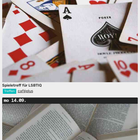
Spieletreff für LSBTIQ
caféplus
Treffen
mo 14.09.