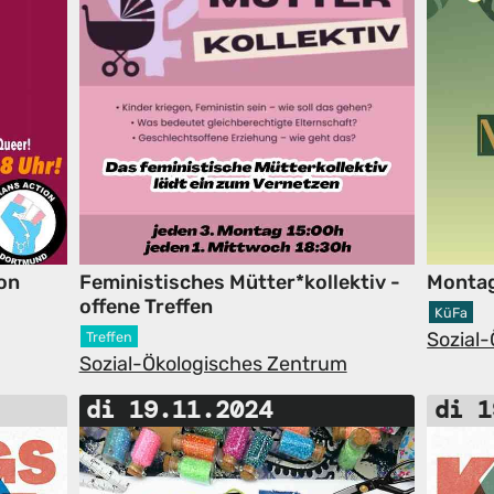
von
Feministisches Mütter*kollektiv -
Monta
offene Treffen
KüFa
Sozial
Treffen
Sozial-Ökologisches Zentrum
di 19.11.2024
di 1