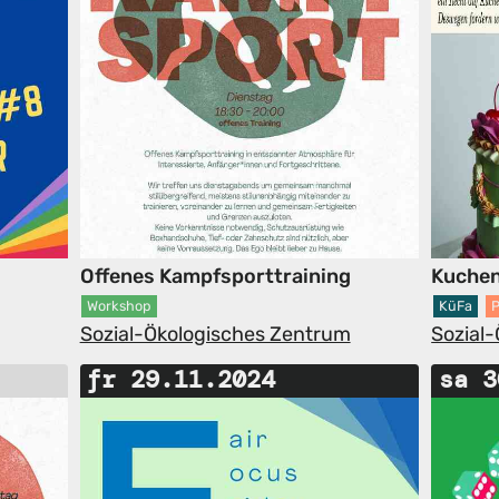
Offenes Kampfsporttraining
Kuchen
Workshop
KüFa
P
Sozial-Ökologisches Zentrum
Sozial
fr 29.11.2024
sa 3