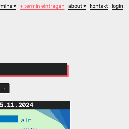
rmine ▾
+ termin eintragen
about ▾
kontakt
login
r →
5.11.2024