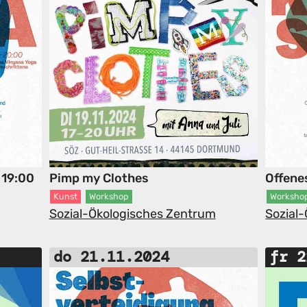
 19:00
Pimp my Clothes
Offene
Kunst
Workshop
Worksho
Sozial-Ökologisches Zentrum
Sozial
do 21.11.2024
fr 2