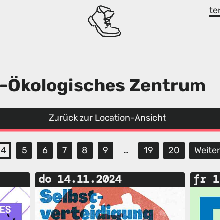
te
al-Ökologisches Zentrum
Zurück zur Location-Ansicht
4
5
6
7
8
9
…
19
20
Weite
do 14.11.2024
fr 1