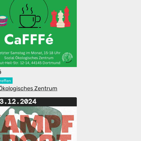
é
reffen
-Ökologisches Zentrum
3.12.2024