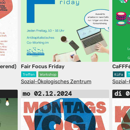
ierend)
Fair Focus Friday
CaFFF
Treffen
Workshop
KüFa
T
Sozial-Ökologisches Zentrum
Sozial
mo 02.12.2024
di 0