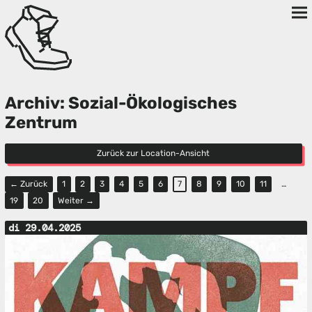
Archiv: Sozial-Ökologisches
Zentrum
Zurück zur Location-Ansicht
← Zurück
1
2
3
4
5
6
7
8
9
10
11
…
19
20
Weiter →
di 29.04.2025