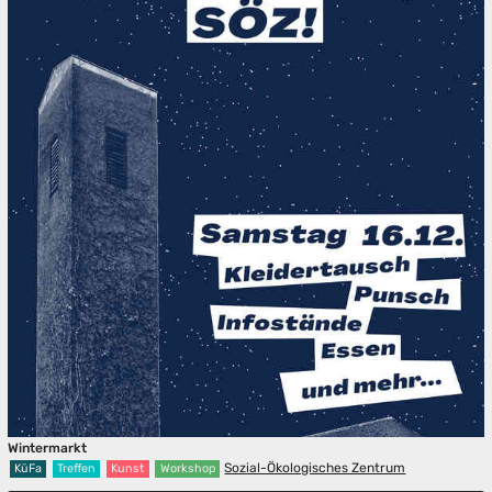
Wintermarkt
Sozial-Ökologisches Zentrum
KüFa
Treffen
Kunst
Workshop