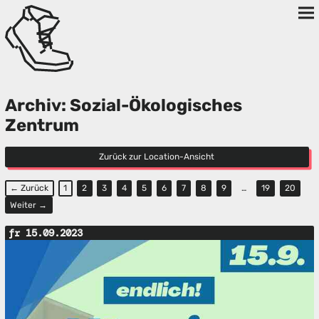
Archiv: Sozial-Ökologisches
Zentrum
Zurück zur Location-Ansicht
← Zurück
1
2
3
4
5
6
7
8
9
…
19
20
Weiter →
fr 15.09.2023