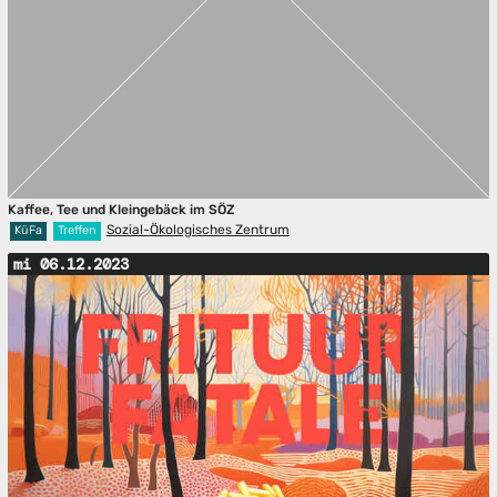
Kaffee, Tee und Kleingebäck im SÖZ
Sozial-Ökologisches Zentrum
KüFa
Treffen
mi 06.12.2023