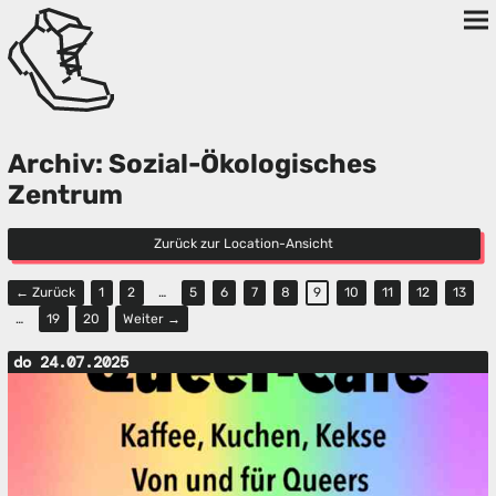
Archiv: Sozial-Ökologisches
Zentrum
Zurück zur Location-Ansicht
← Zurück
1
2
…
5
6
7
8
9
10
11
12
13
…
19
20
Weiter →
do 24.07.2025