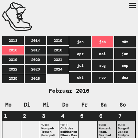
2013
2014
2015
jan
feb
mär
2016
2017
2018
apr
mai
jun
2019
2020
2021
jul
aug
sep
2022
2023
2024
okt
nov
dez
2025
2026
Februar 2016
Mo
Di
Mi
Do
Fr
Sa
So
1
2
3
4
5
6
7
19:00
20:00
18:00
15:00
Nordpol-
Club des
Konzert:
Songs &
Tresen
politischen
Paan,
Cakes:
(Nordpol)
FIlms - Das
Death of
Emily´s