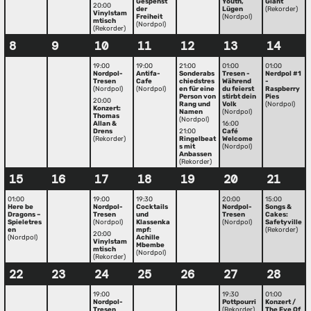
Gespenst
Youth,
Giant
20:00
der
Lügen
(Rekorder)
Vinylstam
Freiheit
(Nordpol)
mtisch
(Nordpol)
(Rekorder)
8
9
10
11
12
13
14
19:00
19:00
21:00
01:00
01:00
Nordpol-
Antifa-
Sonderabs
Tresen -
Nerdpol #1
Tresen
Cafe
chiedstres
Während
-
(Nordpol)
(Nordpol)
en für eine
du feierst
Raspberry
Person von
stirbt dein
Pies
20:00
Rang und
Volk
(Nordpol)
Konzert:
Namen
(Nordpol)
Thomas
(Nordpol)
Allan &
16:00
Drens
21:00
Café
(Rekorder)
Ringelbeat
Welcome
s mit
(Nordpol)
Anbassen
(Rekorder)
15
16
17
18
19
20
21
01:00
19:00
19:30
20:00
15:00
Here be
Nordpol-
Cocktails
Nordpol-
Songs &
Dragons –
Tresen
und
Tresen
Cakes:
Spieletres
(Nordpol)
Klassenka
(Nordpol)
Safetyville
en
mpf:
(Rekorder)
20:00
(Nordpol)
Achille
Vinylstam
Mbembe
mtisch
(Nordpol)
(Rekorder)
22
23
24
25
26
27
28
19:00
19:30
01:00
Nordpol-
Pottpourri
Konzert /
Tresen
(Rekorder)
The Eye Of