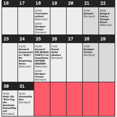
16
17
18
19
20
21
22
20:00
19:00
15:00
Vinylstam
Konzert
Songs &
mtisch
(Nordpol)
Cakes:
(Rekorder)
Joseph
Myers
20:00
(Rekorder)
Nordpol-
Tresen
(Nordpol)
23
24
25
26
27
28
29
20:00
20:00
21:00
21:00
Konzert:
Konzert:
Grand
Nordpol-
Auszenseit
DIE SOWAS
Hotel
Tresen
er / Kÿhl /
VON'S // im
Absturz
(Nordpol)
No
Anschluss:
(Nordpol)
Surprising
OFFENE
News
SESSION
(Rekorder)
(Rekorder)
20:00
Nordpol-
Tresen
(Nordpol)
30
31
19:00
16:00
Mobi-VA:
Umsonstla
"Kein Tag
den
der
(Nordpol)
deutsche
Zukunft&q
uot
(Nordpol)