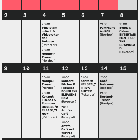
2
3
4
5
6
7
8
20:00
21:00
15:00
Vinylstam
Partysane
Songs &
mtisch &
im KCR
Cakes:
Videorekor
(Nordpol)
ENTERTAIN
der-
MENT FOR
Release
THE
(Rekorder)
BRAINDEA
D
20:00
(Rekorder)
Nordpol-
Tresen
(Nordpol)
9
10
11
12
13
14
15
20:00
20:00
21:00
17:00
Nordpol-
Konzert:
Konzert:
Café
Tresen
Fitches &
HELGEN //
Welcome
(Nordpol)
Formosa
FRIDA
(Nordpol)
DOUBLE/R
BUITER
20:00
21:00
ELEASE/S
(Rekorder)
Konzert:
Nordpol-
HOW
Fitches &
Tresen
(Rekorder)
Formosa
(Nordpol)
DOUBLE/R
20:00
ELEASE/S
Antifa-
HOW
Café
(Rekorder)
(Nordpol)
20:00
Antifa-
Café mit
Vortrag
(Nordpol)