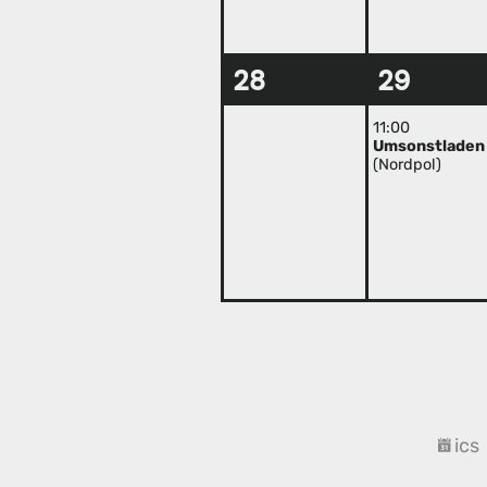
28
29
11:00
Umsonstladen
(Nordpol)
ics