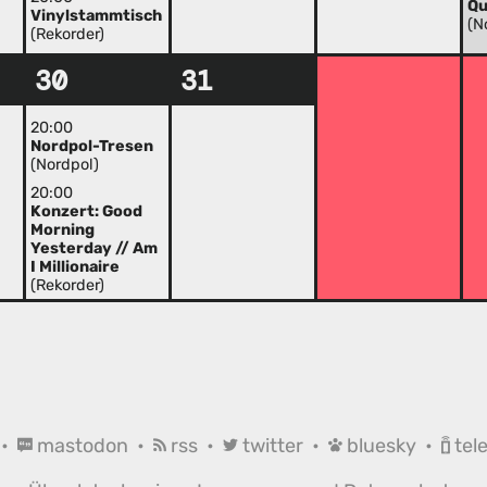
Qu
Vinylstammtisch
(N
(Rekorder)
30
31
20:00
Nordpol-Tresen
(Nordpol)
20:00
Konzert: Good
Morning
Yesterday // Am
I Millionaire
(Rekorder)
•
mastodon
•
rss
•
twitter
•
bluesky
•
tel