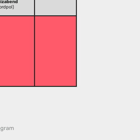
izabend
ordpol)
egram