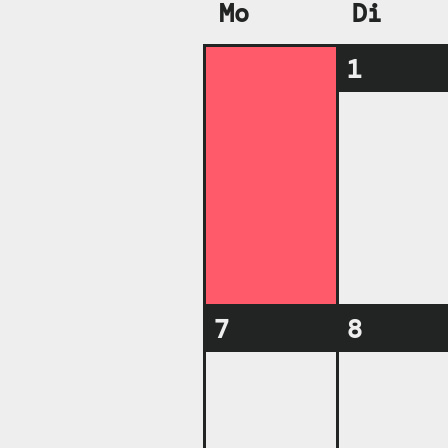
Mo
Di
1
7
8