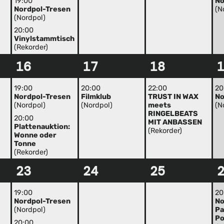
19:00
No
Nordpol-Tresen
(N
(Nordpol)
20:00
Vinylstammtisch
(Rekorder)
16
17
18
19:00
20:00
22:00
20
Nordpol-Tresen
Filmklub
TRUST IN WAX
No
(Nordpol)
(Nordpol)
meets
(N
RINGELBEATS
20:00
MIT ANBASSEN
Plattenauktion:
(Rekorder)
Wonne oder
Tonne
(Rekorder)
23
24
25
19:00
20
Nordpol-Tresen
No
(Nordpol)
Pa
Po
20:00