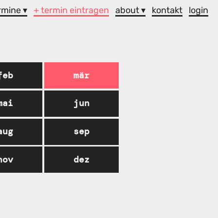
rmine ▾
+ termin eintragen
about ▾
kontakt
login
feb
mär
mai
jun
aug
sep
nov
dez