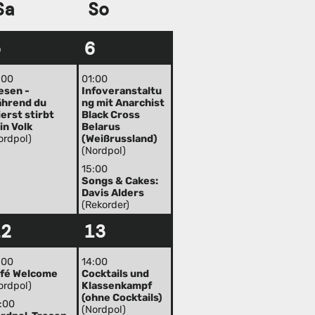
Sa
So
5
6
:00
01:00
esen -
Infoveranstaltu
hrend du
ng mit Anarchist
ierst stirbt
Black Cross
in Volk
Belarus
ordpol)
(Weißrussland)
(Nordpol)
15:00
Songs & Cakes:
Davis Alders
(Rekorder)
12
13
:00
14:00
fé Welcome
Cocktails und
ordpol)
Klassenkampf
(ohne Cocktails)
:00
(Nordpol)