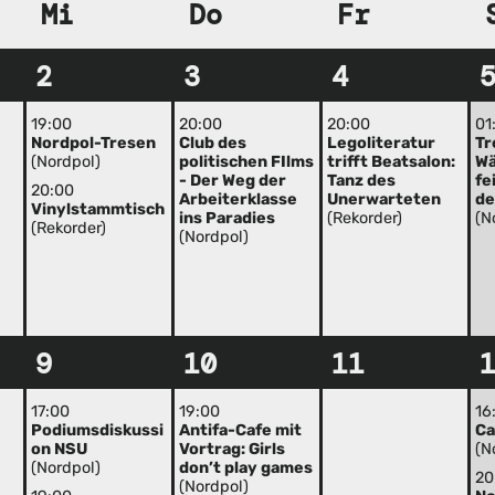
Mi
Do
Fr
2
3
4
19:00
20:00
20:00
01
Nordpol-Tresen
Club des
Legoliteratur
Tr
(Nordpol)
politischen FIlms
trifft Beatsalon:
Wä
- Der Weg der
Tanz des
fe
20:00
Arbeiterklasse
Unerwarteten
de
Vinylstammtisch
ins Paradies
(Rekorder)
(N
(Rekorder)
(Nordpol)
9
10
11
17:00
19:00
16
Podiumsdiskussi
Antifa-Cafe mit
Ca
on NSU
Vortrag: Girls
(N
(Nordpol)
don’t play games
20
(Nordpol)