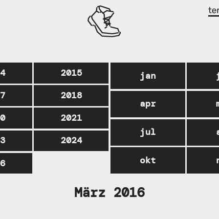
te
14
2015
jan
17
2018
apr
20
2021
jul
23
2024
okt
26
März 2016