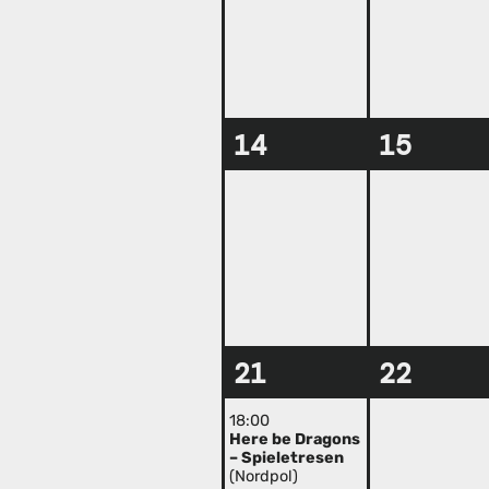
14
15
21
22
18:00
Here be Dragons
– Spieletresen
(Nordpol)