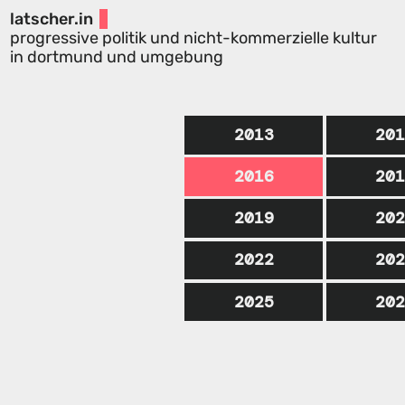
latscher.in
progressive politik und nicht-kommerzielle kultur
in dortmund und umgebung
2013
20
2016
20
2019
20
2022
20
2025
20