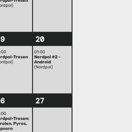
rdpol-Tresen
ordpol)
19
20
:00
01:00
rdpol-Tresen
Nerdpol #2 -
ordpol)
Android
(Nordpol)
26
27
:00
rdpol-Tresen:
rolen, Pyros,
pcorn