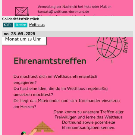
Solidaritätsfrühstück
Welthaus
KüFa
Treffen
so 28.09.2025