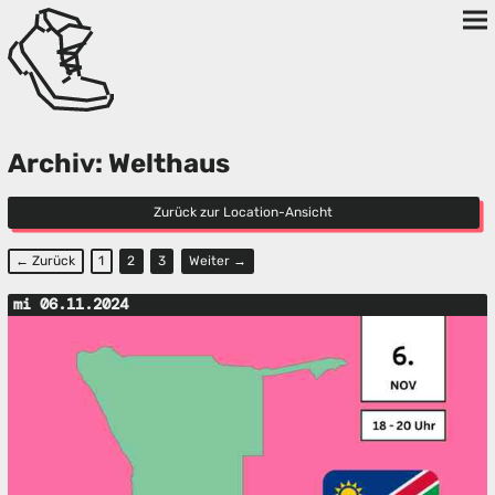
Archiv: Welthaus
Zurück zur Location-Ansicht
← Zurück
1
2
3
Weiter →
mi 06.11.2024