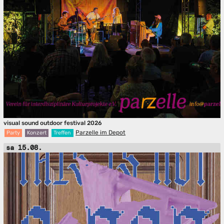
visual sound outdoor festival 2026
Parzelle im Depot
Party
Konzert
Treffen
sa 15.08.