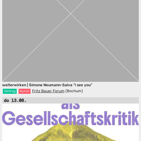
weiterwirken | Simone Neumann-Salva “i see you”
Fritz Bauer Forum
(Bochum)
Vortrag
Kunst
do 13.08.