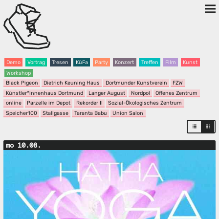
Demo
Vortrag
Tresen
KüFa
Party
Konzert
Treffen
Film
Kunst
Workshop
Black Pigeon
Dietrich Keuning Haus
Dortmunder Kunstverein
FZW
Künstler*innenhaus Dortmund
Langer August
Nordpol
Offenes Zentrum
online
Parzelle im Depot
Rekorder II
Sozial-Ökologisches Zentrum
Speicher100
Stallgasse
Taranta Babu
Union Salon
mo 10.08.