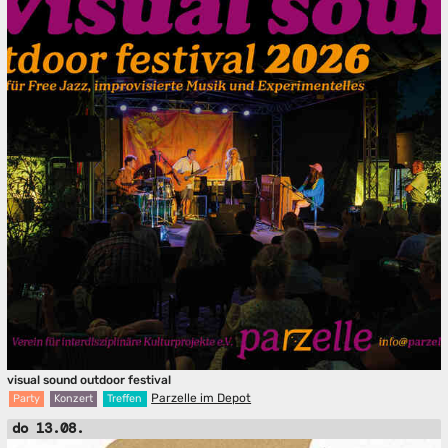
visual sound outdoor festival
Parzelle im Depot
Party
Konzert
Treffen
do 13.08.