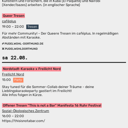
Künstlern und Forschern, die in Kuba (El Paquete) und Nairobi
(Xender/bazes) arbeiten. (in englischer Sprache)
Queer Tresen
caféplus
19:00 – 22:00
Tresen
Für mehr Community! - Der Queere Tresen im caféplus. In regelmäßigen
Abständen mit Karaoke.
PUDELWOHL-DORTMUND.DE
PUDELWOHLDORTMUND
sa 22.08.
Nordstadt-Karaoke x Freilicht Nord
Freilicht Nord
15:00
Party
Stay tuned für die Sommer-Collab deiner Träume - deine
Lieblingskaraokeparty gastiert im Freilicht!
Alle Infos folgen in Kürze.
Offener Tresen "This is not a Bar" Manifesta 16 Ruhr Festival
Sozial-Ökologisches Zentrum
16:00 – 22:00
https://thisisnotabar.com/