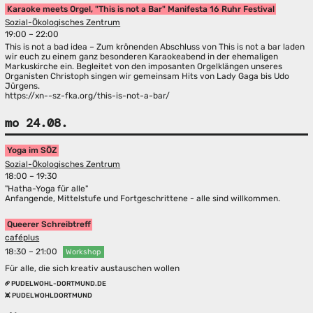
Karaoke meets Orgel, "This is not a Bar" Manifesta 16 Ruhr Festival
Sozial-Ökologisches Zentrum
19:00 – 22:00
This is not a bad idea – Zum krönenden Abschluss von This is not a bar laden
wir euch zu einem ganz besonderen Karaokeabend in der ehemaligen
Markuskirche ein. Begleitet von den imposanten Orgelklängen unseres
Organisten Christoph singen wir gemeinsam Hits von Lady Gaga bis Udo
Jürgens.
https://xn--sz-fka.org/this-is-not-a-bar/
mo 24.08.
Yoga im SÖZ
Sozial-Ökologisches Zentrum
18:00 – 19:30
"Hatha-Yoga für alle"
Anfangende, Mittelstufe und Fortgeschrittene - alle sind willkommen.
Queerer Schreibtreff
caféplus
18:30 – 21:00
Workshop
Für alle, die sich kreativ austauschen wollen
PUDELWOHL-DORTMUND.DE
PUDELWOHLDORTMUND