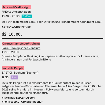
Arts and Crafts Night
FRIDAs Umsonstladen
18:30 – 20:30
Treffen
Weil Stricken macht Spaß, aber Stricken und lachen macht noch mehr Spaß
OFFENEWERKSTATT_DO
di 18.08.
Offenes Kampfsporttraining
Sozial-Ökologisches Zentrum
18:15 – 20:00
Offenes Kampfsporttraining in entspannter Atmosphäre für Interessierte,
Anfänger:innen und Fortgeschrittene
Invisible People
BASTION Bochum (Bochum)
19:30
Film
Invisible People ist ein experimenteller Dokumentarfilm der in Essen
aufgewachsenen Künstlerin und Filmemacherin Alisa Berger, der im Oktober
2025 seine Premiere im Museum Folkwang feierte und seitdem durch
ausgewählte deutsche Kinos tourt.
INVISIBLEPEOPLEFILM.COM
RUHR.SOCIAL
BASTIONBOCHUM