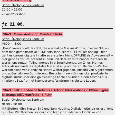
Zirkus Skill Sharing
Sozial-Ökologisches Zentrum
20:00 – 22:00
Zirkus Workshop
fr 21.08.
"BAZE" Meme Workshop, Manifesta Ruhr
Sozial-Ökologisches Zentrum
14:00 – 18:00
„Baze“ verwandelt das SÖZ, die ehemalige Markus-Kirche, in einen Ort, an
dem man gemeinsam OFFLINE sein kann. Nicht OFFLINE als analog – hier
geht es darum, digitale Inhalte zu erstellen. Nicht OFFLINE als Abwesenheit –
hier geht es darum, präsent zu sein und Dateien miteinander zu teilen. In
Workshops nutzen Teilnehmende ihre Smartphones, um Zines, Memes,
Tutorials und anderes digitales Material zu produzieren. Bei Swop-Partys
werden diese von Handy zu Handy weitergegeben, jenseits von Algorithmen
und außerhalb von Optimierung. Besucher:innen können lokal produzierte
digitale Kultur über eine galaxieartige Karte erkunden: einen Kosmos aus
Inhalten. „Baze“ bringt Nachbarschaftswärme ins digitale Leben.
"BAZE" Talk: Handmade Networks: Artistic Interventions in Offline Digital
Exchange (EN), Manifesta 16 Ruhr
Sozial-Ökologisches Zentrum
18:00 – 20:00
Mit Steffen Köhn, Nestor Siré und Sam Hopkins. Digitale Kultur zirkuliert nicht
nur über Plattformen, sondern von Mensch zu Mensch. Einblicke von