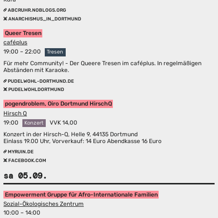
ABCRUHR.NOBLOGS.ORG
ANARCHISMUS_IN_DORTMUND
Queer Tresen
caféplus
19:00 – 22:00
Tresen
Für mehr Community! - Der Queere Tresen im caféplus. In regelmäßigen
Abständen mit Karaoke.
PUDELWOHL-DORTMUND.DE
PUDELWOHLDORTMUND
pogendroblem, Oiro Dortmund HirschQ
Hirsch Q
19:00
VVK 14,00
Konzert
Konzert in der Hirsch-Q, Helle 9, 44135 Dortmund
Einlass 19.00 Uhr, Vorverkauf: 14 Euro Abendkasse 16 Euro
MYRUIN.DE
FACEBOOK.COM
sa 05.09.
Empowerment Gruppe für Afro-Internationale Familien
Sozial-Ökologisches Zentrum
10:00 – 14:00