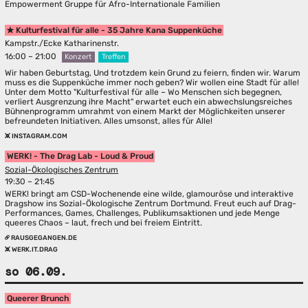
Empowerment Gruppe für Afro-Internationale Familien
Kulturfestival für alle - 35 Jahre Kana Suppenküche
Kampstr./Ecke Katharinenstr.
16:00 – 21:00
Konzert
Treffen
Wir haben Geburtstag, Und trotzdem kein Grund zu feiern, finden wir. Warum
muss es die Suppenküche immer noch geben? Wir wollen eine Stadt für alle!
Unter dem Motto "Kulturfestival für alle – Wo Menschen sich begegnen,
verliert Ausgrenzung ihre Macht" erwartet euch ein abwechslungsreiches
Bühnenprogramm umrahmt von einem Markt der Möglichkeiten unserer
befreundeten Initiativen. Alles umsonst, alles für Alle!
INSTAGRAM.COM
WERK! - The Drag Lab - Loud & Proud
Sozial-Ökologisches Zentrum
19:30 – 21:45
WERK! bringt am CSD-Wochenende eine wilde, glamouröse und interaktive
Dragshow ins Sozial-Ökologische Zentrum Dortmund. Freut euch auf Drag-
Performances, Games, Challenges, Publikumsaktionen und jede Menge
queeres Chaos – laut, frech und bei freiem Eintritt.
RAUSGEGANGEN.DE
WERK.IT.DRAG
so 06.09.
Queerer Brunch