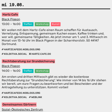
mi 19.08.
Hartz Cafe
Black Pigeon
13:00 – 16:00
Treffen
Workshop
Kunst
Wir wollen mit dem Hartz-Cafe einen Raum schaffen für Austausch,
Vernetzung, Entspannung, gemeinsam Kuchen essen, Kaffee trinken und,
wer will, gemeinsame Tätigkeiten. Ab jetzt immer am 1. und 3. Mittwoch im
Monat von 13-16 Uhr im Black Pigeon in der Scharnhorststr. 50 44147
Dortmund.
HARTZCAFEDO.NOBLOGS.ORG
KOLEKTIVA.SOCIAL
HARTZ.CAFE.DO
Rechtsberatung zur Grundsicherung
Black Pigeon
14:00 – 16:00
Treffen
Workshop
Am ersten und dritten Mittwoch gibt es wieder die kostenlose
Rechtsberatung zur "Grundsicherung". Wie immer von 14 bis 16 Uhr stehen
wir bereit, um eure Fragen zu beantworten und bei Bescheiden und der
Antragstellung zu unterstützen. Kommt vorbei!
HARTZCAFEDO.NOBLOGS.ORG
KOLEKTIVA.SOCIAL
WEBLINK
Gemeinsames Gärtnern
Sozial-Ökologisches Zentrum