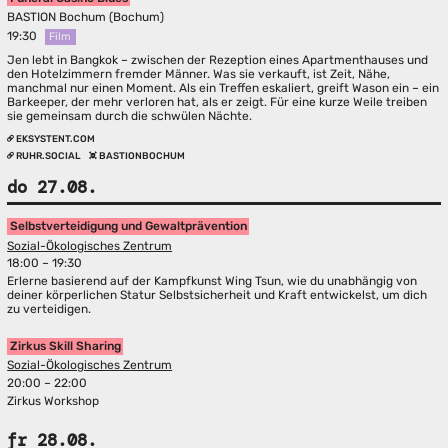
BASTION Bochum (Bochum)
19:30
Film
Jen lebt in Bangkok – zwischen der Rezeption eines Apartmenthauses und
den Hotelzimmern fremder Männer. Was sie verkauft, ist Zeit, Nähe,
manchmal nur einen Moment. Als ein Treffen eskaliert, greift Wason ein – ein
Barkeeper, der mehr verloren hat, als er zeigt. Für eine kurze Weile treiben
sie gemeinsam durch die schwülen Nächte.
EKSYSTENT.COM
RUHR.SOCIAL
BASTIONBOCHUM
do 27.08.
Selbstverteidigung und Gewaltprävention
Sozial-Ökologisches Zentrum
18:00 – 19:30
Erlerne basierend auf der Kampfkunst Wing Tsun, wie du unabhängig von
deiner körperlichen Statur Selbstsicherheit und Kraft entwickelst, um dich
zu verteidigen.
Zirkus Skill Sharing
Sozial-Ökologisches Zentrum
20:00 – 22:00
Zirkus Workshop
fr 28.08.