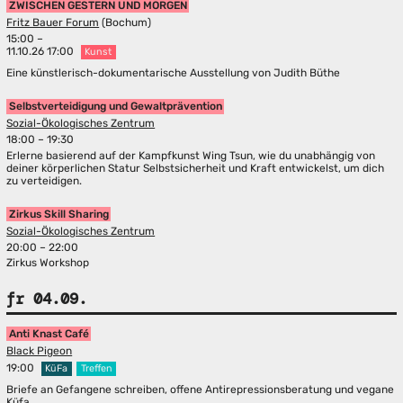
ZWISCHEN GESTERN UND MORGEN
Fritz Bauer Forum
(Bochum)
15:00 –
11.10.26 17:00
Kunst
Eine künstlerisch-dokumentarische Ausstellung von Judith Büthe
Selbstverteidigung und Gewaltprävention
Sozial-Ökologisches Zentrum
18:00 – 19:30
Erlerne basierend auf der Kampfkunst Wing Tsun, wie du unabhängig von
deiner körperlichen Statur Selbstsicherheit und Kraft entwickelst, um dich
zu verteidigen.
Zirkus Skill Sharing
Sozial-Ökologisches Zentrum
20:00 – 22:00
Zirkus Workshop
fr 04.09.
Anti Knast Café
Black Pigeon
19:00
KüFa
Treffen
Briefe an Gefangene schreiben, offene Antirepressionsberatung und vegane
Küfa