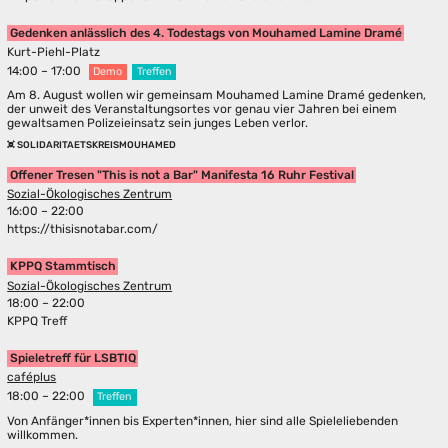
Gedenken anlässlich des 4. Todestags von Mouhamed Lamine Dramé
Kurt-Piehl-Platz
14:00 – 17:00
Demo
Treffen
Am 8. August wollen wir gemeinsam Mouhamed Lamine Dramé gedenken,
der unweit des Veranstaltungsortes vor genau vier Jahren bei einem
gewaltsamen Polizeieinsatz sein junges Leben verlor.
SOLIDARITAETSKREISMOUHAMED
Offener Tresen "This is not a Bar" Manifesta 16 Ruhr Festival
Sozial-Ökologisches Zentrum
16:00 – 22:00
https://thisisnotabar.com/
KPPQ Stammtisch
Sozial-Ökologisches Zentrum
18:00 – 22:00
KPPQ Treff
Spieletreff für LSBTIQ
caféplus
18:00 – 22:00
Treffen
Von Anfänger*innen bis Experten*innen, hier sind alle Spieleliebenden
willkommen.