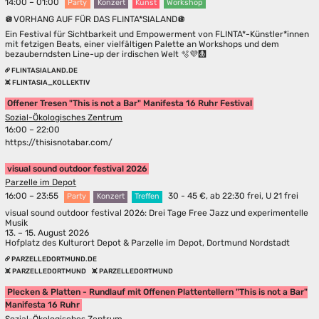
14:00 – 01:00
Party
Konzert
Kunst
Workshop
🪩VORHANG AUF FÜR DAS FLINTA*SIALAND🪩
Ein Festival für Sichtbarkeit und Empowerment von FLINTA*-Künstler*innen
mit fetzigen Beats, einer vielfältigen Palette an Workshops und dem
bezauberndsten Line-up der irdischen Welt 🫧💜🩻
FLINTASIALAND.DE
FLINTASIA_KOLLEKTIV
Offener Tresen "This is not a Bar" Manifesta 16 Ruhr Festival
Sozial-Ökologisches Zentrum
16:00 – 22:00
https://thisisnotabar.com/
visual sound outdoor festival 2026
Parzelle im Depot
16:00 – 23:55
30 - 45 €, ab 22:30 frei, U 21 frei
Party
Konzert
Treffen
visual sound outdoor festival 2026: Drei Tage Free Jazz und experimentelle
Musik
13. – 15. August 2026
Hofplatz des Kulturort Depot & Parzelle im Depot, Dortmund Nordstadt
PARZELLEDORTMUND.DE
PARZELLEDORTMUND
PARZELLEDORTMUND
Plecken & Platten - Rundlauf mit Offenen Plattentellern "This is not a Bar"
Manifesta 16 Ruhr
Sozial-Ökologisches Zentrum