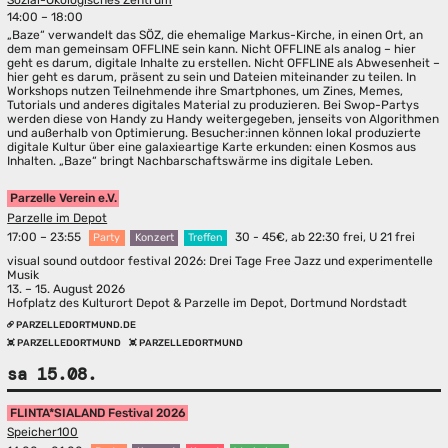
14:00 – 18:00
„Baze“ verwandelt das SÖZ, die ehemalige Markus-Kirche, in einen Ort, an
dem man gemeinsam OFFLINE sein kann. Nicht OFFLINE als analog – hier
geht es darum, digitale Inhalte zu erstellen. Nicht OFFLINE als Abwesenheit –
hier geht es darum, präsent zu sein und Dateien miteinander zu teilen. In
Workshops nutzen Teilnehmende ihre Smartphones, um Zines, Memes,
Tutorials und anderes digitales Material zu produzieren. Bei Swop-Partys
werden diese von Handy zu Handy weitergegeben, jenseits von Algorithmen
und außerhalb von Optimierung. Besucher:innen können lokal produzierte
digitale Kultur über eine galaxieartige Karte erkunden: einen Kosmos aus
Inhalten. „Baze“ bringt Nachbarschaftswärme ins digitale Leben.
Parzelle Verein e.V.
Parzelle im Depot
17:00 – 23:55
30 - 45€, ab 22:30 frei, U 21 frei
Party
Konzert
Treffen
visual sound outdoor festival 2026: Drei Tage Free Jazz und experimentelle
Musik
13. – 15. August 2026
Hofplatz des Kulturort Depot & Parzelle im Depot, Dortmund Nordstadt
PARZELLEDORTMUND.DE
PARZELLEDORTMUND
PARZELLEDORTMUND
sa 15.08.
FLINTA*SIALAND Festival 2026
Speicher100