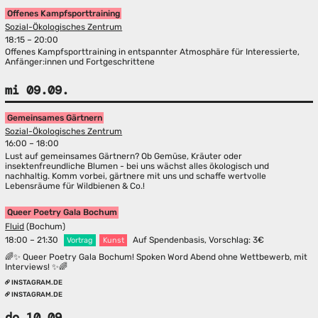
Offenes Kampfsporttraining
Sozial-Ökologisches Zentrum
18:15 – 20:00
Offenes Kampfsporttraining in entspannter Atmosphäre für Interessierte,
Anfänger:innen und Fortgeschrittene
mi 09.09.
Gemeinsames Gärtnern
Sozial-Ökologisches Zentrum
16:00 – 18:00
Lust auf gemeinsames Gärtnern? Ob Gemüse, Kräuter oder
insektenfreundliche Blumen - bei uns wächst alles ökologisch und
nachhaltig. Komm vorbei, gärtnere mit uns und schaffe wertvolle
Lebensräume für Wildbienen & Co.!
Queer Poetry Gala Bochum
Fluid
(Bochum)
18:00 – 21:30
Auf Spendenbasis, Vorschlag: 3€
Vortrag
Kunst
🌈✨ Queer Poetry Gala Bochum! Spoken Word Abend ohne Wettbewerb, mit
Interviews! ✨🌈
INSTAGRAM.DE
INSTAGRAM.DE
do 10.09.