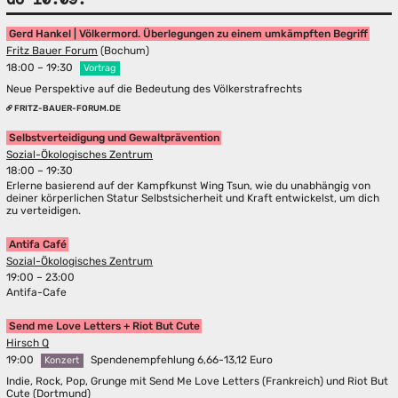
Gerd Hankel | Völkermord. Überlegungen zu einem umkämpften Begriff
Fritz Bauer Forum
(Bochum)
18:00 – 19:30
Vortrag
Neue Perspektive auf die Bedeutung des Völkerstrafrechts
FRITZ-BAUER-FORUM.DE
Selbstverteidigung und Gewaltprävention
Sozial-Ökologisches Zentrum
18:00 – 19:30
Erlerne basierend auf der Kampfkunst Wing Tsun, wie du unabhängig von
deiner körperlichen Statur Selbstsicherheit und Kraft entwickelst, um dich
zu verteidigen.
Antifa Café
Sozial-Ökologisches Zentrum
19:00 – 23:00
Antifa-Cafe
Send me Love Letters + Riot But Cute
Hirsch Q
19:00
Spendenempfehlung 6,66-13,12 Euro
Konzert
Indie, Rock, Pop, Grunge mit Send Me Love Letters (Frankreich) und Riot But
Cute (Dortmund)