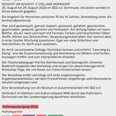
SCHICHT UM SCHICHT // COLLAGE WORKSHOP
25. August bis 29. August 2026 im SÖZ e.V. Dortmund, Uhrzeiten werden in
Kürze bekannt gegeben
Ein Angebot für Menschen zwischen 10 bis 14 Jahren, Anmeldung unter zfz-
bochum@posteo.de
Hier wird gestempelt, gemalt, kopiert, gescannt, gefaltet, geschichtet,
geschrieben, gedacht, gereimt und fantasiert. Am Anfang haben wir leere
Blätter, die wir nach und nach mit Formen, Farben und Geschichten füllen.
Stoffe, Wörter aus Zeitschriften, Verpackungsmaterialien, hier kommt alles
in einer bunter Mischung zusammen. Egal wie viele Schichten und
Geschichten, ihr dürft euch austoben.
Ihr lernt verschiedene Collage-Techniken kennen und erfahrt “Learning by
Doing”, wie die Zusammensetzung und Anordnung von Bildern und Farben,
Aussagen treffen und zum Interpretieren einladen.
Die Theaterpädagogin Martha Kleinhempel und Szenografin Johanna
Buderath begleiten den Workshop und sorgen für abwechslungsreiche
Workshop-Tage, die viel Raum zur freien Kreativarbeit lassen.
Der Workshop endet samstags mit einer ungezwungenen
Ergebnispräsentation, bei dem Freund*innen, Angehörige und Interessierte
herzlich eingeladen sind.
Eine Veranstaltung von zfz Bochum in Zusammenarbeit mit SÖZ e.V.
Gefördert im Rahmen von Kulturrucksack NRW durch das Kulturbüro
Dortmund und die Landesregierung Nordrhein-Westfalen.
Hafenspaziergang 2026
Hafenquartier