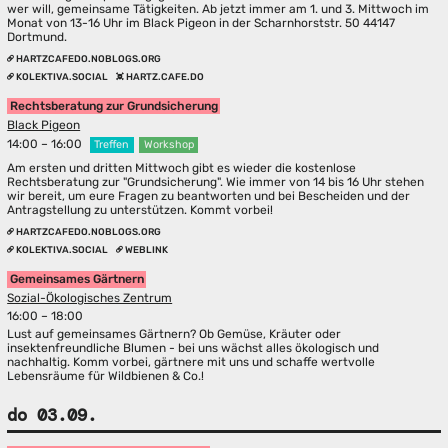
wer will, gemeinsame Tätigkeiten. Ab jetzt immer am 1. und 3. Mittwoch im
Monat von 13-16 Uhr im Black Pigeon in der Scharnhorststr. 50 44147
Dortmund.
HARTZCAFEDO.NOBLOGS.ORG
KOLEKTIVA.SOCIAL
HARTZ.CAFE.DO
Rechtsberatung zur Grundsicherung
Black Pigeon
14:00 – 16:00
Treffen
Workshop
Am ersten und dritten Mittwoch gibt es wieder die kostenlose
Rechtsberatung zur "Grundsicherung". Wie immer von 14 bis 16 Uhr stehen
wir bereit, um eure Fragen zu beantworten und bei Bescheiden und der
Antragstellung zu unterstützen. Kommt vorbei!
HARTZCAFEDO.NOBLOGS.ORG
KOLEKTIVA.SOCIAL
WEBLINK
Gemeinsames Gärtnern
Sozial-Ökologisches Zentrum
16:00 – 18:00
Lust auf gemeinsames Gärtnern? Ob Gemüse, Kräuter oder
insektenfreundliche Blumen - bei uns wächst alles ökologisch und
nachhaltig. Komm vorbei, gärtnere mit uns und schaffe wertvolle
Lebensräume für Wildbienen & Co.!
do 03.09.