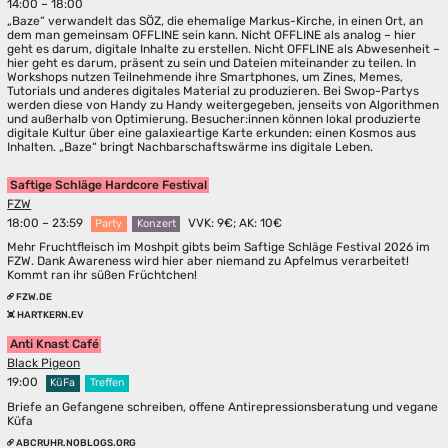
14:00 – 18:00
„Baze“ verwandelt das SÖZ, die ehemalige Markus-Kirche, in einen Ort, an
dem man gemeinsam OFFLINE sein kann. Nicht OFFLINE als analog – hier
geht es darum, digitale Inhalte zu erstellen. Nicht OFFLINE als Abwesenheit –
hier geht es darum, präsent zu sein und Dateien miteinander zu teilen. In
Workshops nutzen Teilnehmende ihre Smartphones, um Zines, Memes,
Tutorials und anderes digitales Material zu produzieren. Bei Swop-Partys
werden diese von Handy zu Handy weitergegeben, jenseits von Algorithmen
und außerhalb von Optimierung. Besucher:innen können lokal produzierte
digitale Kultur über eine galaxieartige Karte erkunden: einen Kosmos aus
Inhalten. „Baze“ bringt Nachbarschaftswärme ins digitale Leben.
Saftige Schläge Hardcore Festival
FZW
18:00 – 23:59
VVK: 9€; AK: 10€
Party
Konzert
Mehr Fruchtfleisch im Moshpit gibts beim Saftige Schläge Festival 2026 im
FZW. Dank Awareness wird hier aber niemand zu Apfelmus verarbeitet!
Kommt ran ihr süßen Früchtchen!
FZW.DE
HARTKERN.EV
Anti Knast Café
Black Pigeon
19:00
KüFa
Treffen
Briefe an Gefangene schreiben, offene Antirepressionsberatung und vegane
Küfa
ABCRUHR.NOBLOGS.ORG