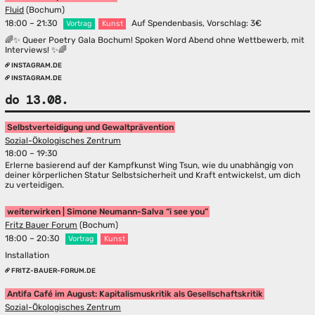
Fluid
(Bochum)
18:00 – 21:30
Auf Spendenbasis, Vorschlag: 3€
Vortrag
Kunst
🌈✨ Queer Poetry Gala Bochum! Spoken Word Abend ohne Wettbewerb, mit
Interviews! ✨🌈
INSTAGRAM.DE
INSTAGRAM.DE
do 13.08.
Selbstverteidigung und Gewaltprävention
Sozial-Ökologisches Zentrum
18:00 – 19:30
Erlerne basierend auf der Kampfkunst Wing Tsun, wie du unabhängig von
deiner körperlichen Statur Selbstsicherheit und Kraft entwickelst, um dich
zu verteidigen.
weiterwirken | Simone Neumann-Salva “i see you”
Fritz Bauer Forum
(Bochum)
18:00 – 20:30
Vortrag
Kunst
Installation
FRITZ-BAUER-FORUM.DE
Antifa Café im August: Kapitalismuskritik als Gesellschaftskritik
Sozial-Ökologisches Zentrum