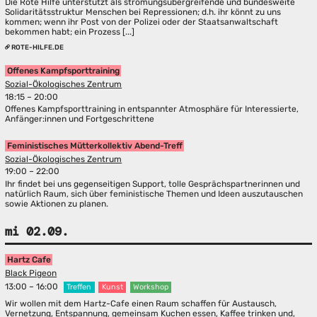
Die Rote Hilfe unterstützt als strömungsübergreifende und bundesweite
Solidaritätsstruktur Menschen bei Repressionen; d.h. ihr könnt zu uns
kommen; wenn ihr Post von der Polizei oder der Staatsanwaltschaft
bekommen habt; ein Prozess [...]
ROTE-HILFE.DE
Offenes Kampfsporttraining
Sozial-Ökologisches Zentrum
18:15 – 20:00
Offenes Kampfsporttraining in entspannter Atmosphäre für Interessierte,
Anfänger:innen und Fortgeschrittene
Feministisches Mütterkollektiv Abend-Treff
Sozial-Ökologisches Zentrum
19:00 – 22:00
Ihr findet bei uns gegenseitigen Support, tolle Gesprächspartnerinnen und
natürlich Raum, sich über feministische Themen und Ideen auszutauschen
sowie Aktionen zu planen.
mi 02.09.
Hartz Cafe
Black Pigeon
13:00 – 16:00
Treffen
Kunst
Workshop
Wir wollen mit dem Hartz-Cafe einen Raum schaffen für Austausch,
Vernetzung, Entspannung, gemeinsam Kuchen essen, Kaffee trinken und,