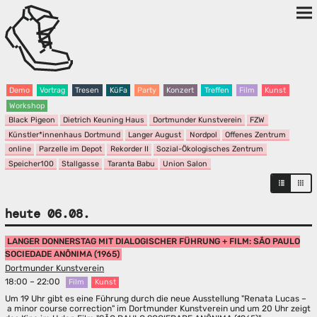
Demo
Vortrag
Tresen
KüFa
Party
Konzert
Treffen
Film
Kunst
Workshop
Black Pigeon
Dietrich Keuning Haus
Dortmunder Kunstverein
FZW
Künstler*innenhaus Dortmund
Langer August
Nordpol
Offenes Zentrum
online
Parzelle im Depot
Rekorder II
Sozial-Ökologisches Zentrum
Speicher100
Stallgasse
Taranta Babu
Union Salon
heute 06.08.
LANGER DONNERSTAG MIT DIALOGISCHER FÜHRUNG + FILM: SÃO PAULO
SOCIEDADE ANÔNIMA (1965)
Dortmunder Kunstverein
18:00 – 22:00
Film
Kunst
Um 19 Uhr gibt es eine Führung durch die neue Ausstellung "Renata Lucas –
a minor course correction" im Dortmunder Kunstverein und um 20 Uhr zeigt