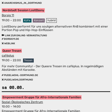
ANARCHISMUS_IN_DORTMUND
Nordstadt Session LostEbony
Borsig 11
19:00 – 22:00
KüFa
Konzert
hybrid
LostEbony performt für uns souligen alternativen RnB kombiniert mit einer
Portion Pop und Hip-Hop-Einflüssen
LINK ZUR ONLINE-VERANSTALTUNG
BORSIG11.DE
WEBLINK
Queer Tresen
caféplus
19:00 – 22:00
Tresen
Für mehr Community! - Der Queere Tresen im caféplus. In regelmäßigen
Abständen mit Karaoke.
PUDELWOHL-DORTMUND.DE
PUDELWOHLDORTMUND
sa 08.08.
Empowerment Gruppe für Afro-Internationale Familien
Sozial-Ökologisches Zentrum
10:00 – 14:00
Empowerment Gruppe für Afro-Internationale Familien