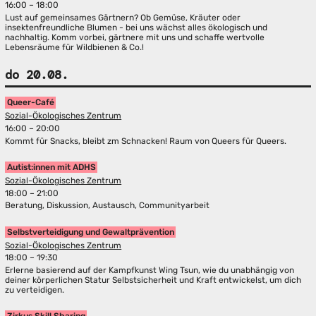
16:00 – 18:00
Lust auf gemeinsames Gärtnern? Ob Gemüse, Kräuter oder
insektenfreundliche Blumen - bei uns wächst alles ökologisch und
nachhaltig. Komm vorbei, gärtnere mit uns und schaffe wertvolle
Lebensräume für Wildbienen & Co.!
do 20.08.
Queer-Café
Sozial-Ökologisches Zentrum
16:00 – 20:00
Kommt für Snacks, bleibt zm Schnacken! Raum von Queers für Queers.
Autist:innen mit ADHS
Sozial-Ökologisches Zentrum
18:00 – 21:00
Beratung, Diskussion, Austausch, Communityarbeit
Selbstverteidigung und Gewaltprävention
Sozial-Ökologisches Zentrum
18:00 – 19:30
Erlerne basierend auf der Kampfkunst Wing Tsun, wie du unabhängig von
deiner körperlichen Statur Selbstsicherheit und Kraft entwickelst, um dich
zu verteidigen.