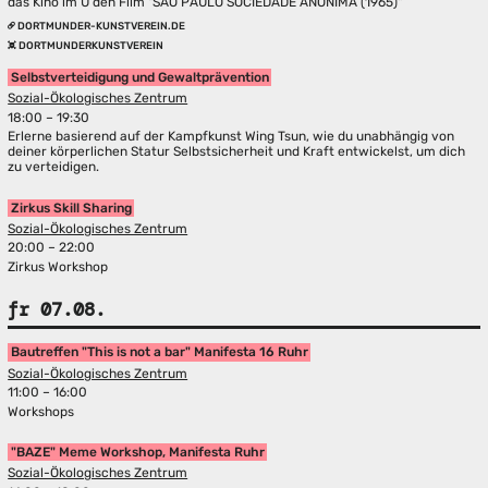
das Kino im U den Film "SÃO PAULO SOCIEDADE ANÔNIMA (1965)"
DORTMUNDER-KUNSTVEREIN.DE
DORTMUNDERKUNSTVEREIN
Selbstverteidigung und Gewaltprävention
Sozial-Ökologisches Zentrum
18:00 – 19:30
Erlerne basierend auf der Kampfkunst Wing Tsun, wie du unabhängig von
deiner körperlichen Statur Selbstsicherheit und Kraft entwickelst, um dich
zu verteidigen.
Zirkus Skill Sharing
Sozial-Ökologisches Zentrum
20:00 – 22:00
Zirkus Workshop
fr 07.08.
Bautreffen "This is not a bar" Manifesta 16 Ruhr
Sozial-Ökologisches Zentrum
11:00 – 16:00
Workshops
"BAZE" Meme Workshop, Manifesta Ruhr
Sozial-Ökologisches Zentrum