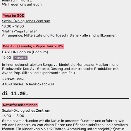
Montag im Monat.
Wir freuen uns auf euch!
Yoga im SÖZ
Sozial-Ökologisches Zentrum
18:00 – 19:30
"Hatha-Yoga für alle"
Anfangende, Mittelstufe und Fortgeschrittene - alle sind willkommen.
Kee Avil (Kanada) - Vapor Tour 2026
BASTION Bochum (Bochum)
19:00
Konzert
In ihren dekonstruierten Songs verbindet die Montrealer Musikerin und
Produzentin Kee Avil Gitarre, Gesang und elektronische Produktion mit
Avant-Pop, Glitch und experimentellem Folk
KEEAVIL.COM
RUHR.SOCIAL
BASTIONBOCHUM
di 11.08.
Naturforscher*innen
Sozial-Ökologisches Zentrum
16:00 – 18:00
Gemeinsam erkunden wir die Natur in unserem Quartier und erfahren, wie
wir den Lebensraum von vielen Tieren und Pflanzen schützen und erweitern
können. Für Kinder von 6 bis 12 Jahren. Anmeldung unter: projekt[at]natur-