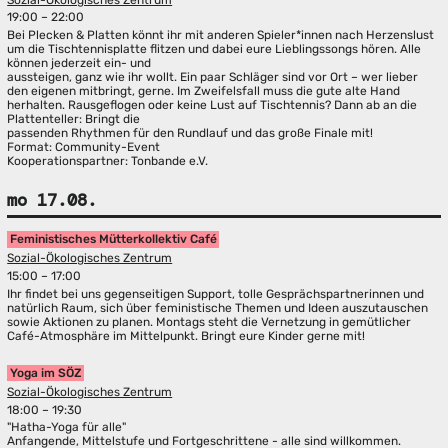
19:00 – 22:00
Bei Plecken & Platten könnt ihr mit anderen Spieler*innen nach Herzenslust
um die Tischtennisplatte flitzen und dabei eure Lieblingssongs hören. Alle
können jederzeit ein- und
aussteigen, ganz wie ihr wollt. Ein paar Schläger sind vor Ort – wer lieber
den eigenen mitbringt, gerne. Im Zweifelsfall muss die gute alte Hand
herhalten. Rausgeflogen oder keine Lust auf Tischtennis? Dann ab an die
Plattenteller: Bringt die
passenden Rhythmen für den Rundlauf und das große Finale mit!
Format: Community-Event
Kooperationspartner: Tonbande e.V.
mo 17.08.
Feministisches Mütterkollektiv Café
Sozial-Ökologisches Zentrum
15:00 – 17:00
Ihr findet bei uns gegenseitigen Support, tolle Gesprächspartnerinnen und
natürlich Raum, sich über feministische Themen und Ideen auszutauschen
sowie Aktionen zu planen. Montags steht die Vernetzung in gemütlicher
Café-Atmosphäre im Mittelpunkt. Bringt eure Kinder gerne mit!
Yoga im SÖZ
Sozial-Ökologisches Zentrum
18:00 – 19:30
"Hatha-Yoga für alle"
Anfangende, Mittelstufe und Fortgeschrittene - alle sind willkommen.