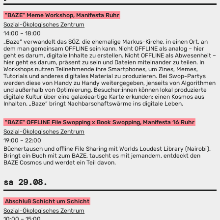
"BAZE" Meme Workshop, Manifesta Ruhr
Sozial-Ökologisches Zentrum
14:00 – 18:00
„Baze“ verwandelt das SÖZ, die ehemalige Markus-Kirche, in einen Ort, an
dem man gemeinsam OFFLINE sein kann. Nicht OFFLINE als analog – hier
geht es darum, digitale Inhalte zu erstellen. Nicht OFFLINE als Abwesenheit –
hier geht es darum, präsent zu sein und Dateien miteinander zu teilen. In
Workshops nutzen Teilnehmende ihre Smartphones, um Zines, Memes,
Tutorials und anderes digitales Material zu produzieren. Bei Swop-Partys
werden diese von Handy zu Handy weitergegeben, jenseits von Algorithmen
und außerhalb von Optimierung. Besucher:innen können lokal produzierte
digitale Kultur über eine galaxieartige Karte erkunden: einen Kosmos aus
Inhalten. „Baze“ bringt Nachbarschaftswärme ins digitale Leben.
"BAZE" OFFLINE File Swopping x Book Swopping, Manifesta 16 Ruhr
Sozial-Ökologisches Zentrum
19:00 – 22:00
Büchertausch und offline File Sharing mit Worlds Loudest Library (Nairobi).
Bringt ein Buch mit zum BAZE, tauscht es mit jemandem, entdeckt den
BAZE Cosmos und werdet ein Teil davon.
sa 29.08.
Abschluß Schicht um Schicht
Sozial-Ökologisches Zentrum
10:00 – 15:00