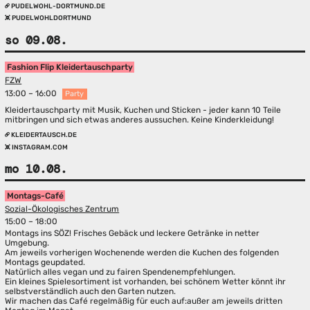
PUDELWOHL-DORTMUND.DE
PUDELWOHLDORTMUND
so 09.08.
Fashion Flip Kleidertauschparty
FZW
13:00 – 16:00
Party
Kleidertauschparty mit Musik, Kuchen und Sticken - jeder kann 10 Teile
mitbringen und sich etwas anderes aussuchen. Keine Kinderkleidung!
KLEIDERTAUSCH.DE
INSTAGRAM.COM
mo 10.08.
Montags-Café
Sozial-Ökologisches Zentrum
15:00 – 18:00
Montags ins SÖZ! Frisches Gebäck und leckere Getränke in netter
Umgebung.
Am jeweils vorherigen Wochenende werden die Kuchen des folgenden
Montags geupdated.
Natürlich alles vegan und zu fairen Spendenempfehlungen.
Ein kleines Spielesortiment ist vorhanden, bei schönem Wetter könnt ihr
selbstverständlich auch den Garten nutzen.
Wir machen das Café regelmäßig für euch auf:außer am jeweils dritten