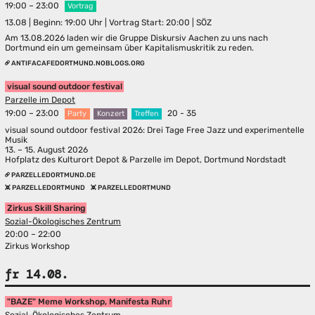
19:00 – 23:00
Vortrag
13.08 | Beginn: 19:00 Uhr | Vortrag Start: 20:00 | SÖZ
Am 13.08.2026 laden wir die Gruppe Diskursiv Aachen zu uns nach
Dortmund ein um gemeinsam über Kapitalismuskritik zu reden.
ANTIFACAFEDORTMUND.NOBLOGS.ORG
visual sound outdoor festival
Parzelle im Depot
19:00 – 23:00
20 - 35
Party
Konzert
Treffen
visual sound outdoor festival 2026: Drei Tage Free Jazz und experimentelle
Musik
13. – 15. August 2026
Hofplatz des Kulturort Depot & Parzelle im Depot, Dortmund Nordstadt
PARZELLEDORTMUND.DE
PARZELLEDORTMUND
PARZELLEDORTMUND
Zirkus Skill Sharing
Sozial-Ökologisches Zentrum
20:00 – 22:00
Zirkus Workshop
fr 14.08.
"BAZE" Meme Workshop, Manifesta Ruhr
Sozial-Ökologisches Zentrum