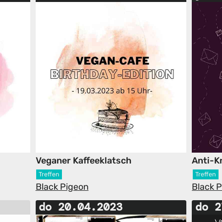
Veganer Kaffeeklatsch
Anti-K
Treffen
Treffen
Black Pigeon
Black 
do 20.04.2023
do 2