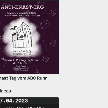
nast Tag vom ABC Ruhr
Pigeon
7.04.2023