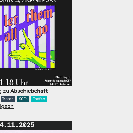
g zu Abschiebehaft
Tresen
KüFa
Treffen
Pigeon
4.11.2025