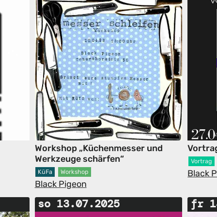
Workshop „Küchenmesser und
Vortra
Werkzeuge schärfen“
Vortrag
Black 
KüFa
Workshop
Black Pigeon
so 13.07.2025
fr 1