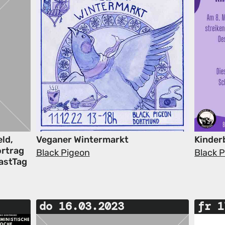
eld,
Veganer Wintermarkt
Kinder
ortrag
Black Pigeon
Black 
astTag
do 16.03.2023
fr 1