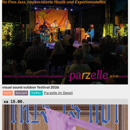
visual sound outdoor festival 2026
Parzelle im Depot
Party
Konzert
Treffen
sa 15.08.