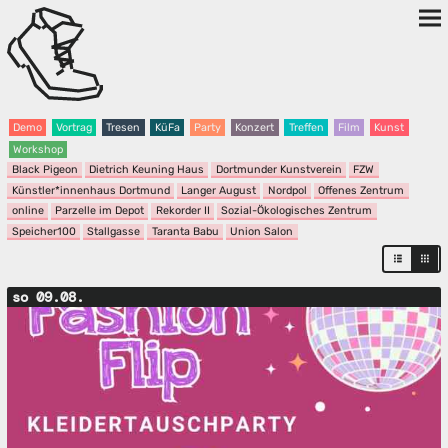
Demo
Vortrag
Tresen
KüFa
Party
Konzert
Treffen
Film
Kunst
Workshop
Black Pigeon
Dietrich Keuning Haus
Dortmunder Kunstverein
FZW
Künstler*innenhaus Dortmund
Langer August
Nordpol
Offenes Zentrum
online
Parzelle im Depot
Rekorder II
Sozial-Ökologisches Zentrum
Speicher100
Stallgasse
Taranta Babu
Union Salon
so 09.08.