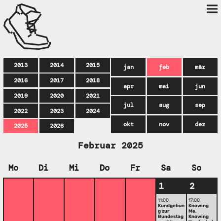
2013
2014
2015
jan
feb
mär
2016
2017
2018
apr
mai
jun
2019
2020
2021
jul
aug
sep
2022
2023
2024
okt
nov
dez
2025
2026
Februar 2025
Mo
Di
Mi
Do
Fr
Sa
So
1
2
11:00
17:00
Kundgebun
Knowing
g zur
Me,
Bundestag
Knowing