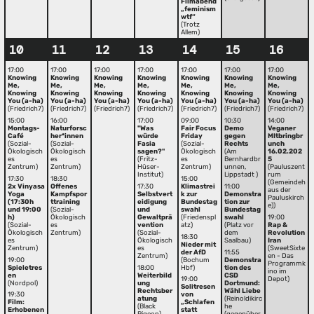
Filmabend
„feminism
wtf“
(Trotz
Allem)
10
11
12
13
14
15
16
17:00
17:00
17:00
17:00
17:00
17:00
17:00
Knowing
Knowing
Knowing
Knowing
Knowing
Knowing
Knowing
Me,
Me,
Me,
Me,
Me,
Me,
Me,
Knowing
Knowing
Knowing
Knowing
Knowing
Knowing
Knowing
You (a-ha)
You (a-ha)
You (a-ha)
You (a-ha)
You (a-ha)
You (a-ha)
You (a-ha)
(Friedrich7)
(Friedrich7)
(Friedrich7)
(Friedrich7)
(Friedrich7)
(Friedrich7)
(Friedrich7)
15:00
16:00
17:00
09:00
10:30
14:00
Montags-
Naturforsc
"Was
Fair Focus
Demo
Veganer
Café
her*innen
würde
Friday
gegen
MItbringbr
(Sozial-
(Sozial-
Fasia
(Sozial-
Rechts
unch
Ökologisch
Ökologisch
sagen?"
Ökologisch
(Am
16.02.202
es
es
(Fritz-
es
Bernhardbr
5
Zentrum)
Zentrum)
Hüser-
Zentrum)
unnen,
(Pauluszent
Institut)
Lippstadt )
rum
17:30
18:30
15:00
(Gemeindeh
2x Vinyasa
Offenes
17:30
Klimastrei
11:00
aus der
Yoga
Kampfspor
Selbstvert
k zur
Demonstra
Pauluskirch
(17:30h
ttraining
eidigung
Bundestag
tion zur
e))
und 19:00
(Sozial-
und
swahl
Bundestag
h)
Ökologisch
Gewaltprä
(Friedenspl
swahl
19:00
(Sozial-
es
vention
atz)
(Platz vor
Rap &
Ökologisch
Zentrum)
(Sozial-
dem
Revolution
18:30
es
Ökologisch
Saalbau)
Iran
Nieder mit
Zentrum)
es
(SweetSixte
der AfD
11:55
Zentrum)
en - Das
19:00
(Bochum
Demonstra
Programmk
Spieletres
18:00
Hbf)
tion des
ino im
en
Weiterbild
CSD
Depot)
19:00
(Nordpol)
ung
Dortmund:
Solitresen
Rechtsber
Wähl Liebe
19:30
von
atung
(Reinoldikirc
Film:
„Schlafen
(Black
he
Erhobenen
statt
Pigeon)
(gegenüber