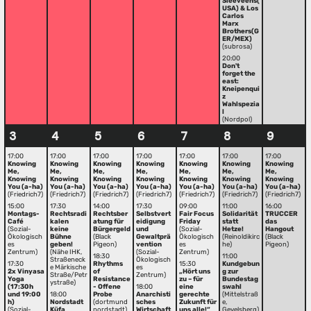
Sleeveens(
USA) & Los
Carlos
Marx
Brothers(G
ER/MEX)
(subrosa)
20:00
Don't
forget the
east:
Kneipenqui
z
Wahlspezia
l
(Nordpol)
3
4
5
6
7
8
9
17:00
17:00
17:00
17:00
17:00
17:00
17:00
Knowing
Knowing
Knowing
Knowing
Knowing
Knowing
Knowing
Me,
Me,
Me,
Me,
Me,
Me,
Me,
Knowing
Knowing
Knowing
Knowing
Knowing
Knowing
Knowing
You (a-ha)
You (a-ha)
You (a-ha)
You (a-ha)
You (a-ha)
You (a-ha)
You (a-ha)
(Friedrich7)
(Friedrich7)
(Friedrich7)
(Friedrich7)
(Friedrich7)
(Friedrich7)
(Friedrich7)
15:00
17:30
14:00
17:30
09:00
11:00
16:00
Montags-
Rechtsradi
Rechtsber
Selbstvert
Fair Focus
Solidarität
TRUCCER
Café
kalen
atung für
eidigung
Friday
statt
das
(Sozial-
keine
Bürgergeld
und
(Sozial-
Hetze!
Hangout
Ökologisch
Bühne
(Black
Gewaltprä
Ökologisch
(Reinoldikirc
(Black
es
geben!
Pigeon)
vention
es
he)
Pigeon)
Zentrum)
(Nähe IHK,
(Sozial-
Zentrum)
18:30
11:00
Straßeneck
Ökologisch
17:30
Rhythms
15:30
Kundgebun
e Märkische
es
2x Vinyasa
of
„Hört uns
g zur
Straße/Petr
Zentrum)
Yoga
Resistance
zu – für
Bundestag
ystraße)
(17:30h
- Offene
18:00
eine
swahl
und 19:00
18:00
Probe
Anarchisti
gerechte
(Mittelstraß
h)
Nordstadt
(dortmund
sches
Zukunft für
e,
(Sozial-
Küfa
nordstadt)
Wirtschaft
uns alle!“
Gevelsberg)