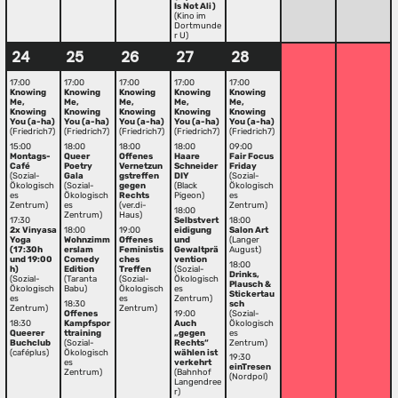
Is Not Ali)
(Kino im
Dortmunde
r U)
24
25
26
27
28
17:00
17:00
17:00
17:00
17:00
Knowing
Knowing
Knowing
Knowing
Knowing
Me,
Me,
Me,
Me,
Me,
Knowing
Knowing
Knowing
Knowing
Knowing
You (a-ha)
You (a-ha)
You (a-ha)
You (a-ha)
You (a-ha)
(Friedrich7)
(Friedrich7)
(Friedrich7)
(Friedrich7)
(Friedrich7)
15:00
18:00
18:00
18:00
09:00
Montags-
Queer
Offenes
Haare
Fair Focus
Café
Poetry
Vernetzun
Schneider
Friday
(Sozial-
Gala
gstreffen
DIY
(Sozial-
Ökologisch
(Sozial-
gegen
(Black
Ökologisch
es
Ökologisch
Rechts
Pigeon)
es
Zentrum)
es
(ver.di-
Zentrum)
18:00
Zentrum)
Haus)
17:30
Selbstvert
18:00
2x Vinyasa
18:00
19:00
eidigung
Salon Art
Yoga
Wohnzimm
Offenes
und
(Langer
(17:30h
erslam
Feministis
Gewaltprä
August)
und 19:00
Comedy
ches
vention
18:00
h)
Edition
Treffen
(Sozial-
Drinks,
(Sozial-
(Taranta
(Sozial-
Ökologisch
Plausch &
Ökologisch
Babu)
Ökologisch
es
Stickertau
es
es
Zentrum)
18:30
sch
Zentrum)
Zentrum)
Offenes
19:00
(Sozial-
18:30
Kampfspor
Auch
Ökologisch
Queerer
ttraining
„gegen
es
Buchclub
(Sozial-
Rechts“
Zentrum)
(caféplus)
Ökologisch
wählen ist
19:30
es
verkehrt
einTresen
Zentrum)
(Bahnhof
(Nordpol)
Langendree
r)