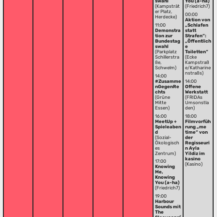
swahl
You (a-ha)
(Kampsträt
(Friedrich7)
er Platz,
00:00
Herdecke)
Aktion von
11:00
„Schlafen
Demonstra
statt
tion zur
Strafen“:
Bundestag
„Öffentlich
swahl
e
(Parkplatz
Toiletten“
Schillerstra
(Ecke
ße,
Kampstraß
Schwelm)
e/Katharine
nstraßs)
14:00
#Zusamme
14:00
nGegenRe
Offene
chts
Werkstatt
(Grüne
(FRIDAs
Mitte
Umsonstla
Essen)
den)
16:00
18:00
MeetUp +
Filmvorfüh
Spieleaben
rung „me
d
time“ von
(Sozial-
der
Ökologisch
Regisseuri
es
n Ayla
Zentrum)
Yildiz im
kasino
17:00
(Kasino)
Knowing
Me,
Knowing
You (a-ha)
(Friedrich7)
19:00
Harbour
Sounds mit
The