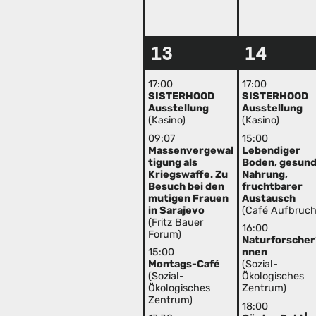
13
14
17:00
17:00
SISTERHOOD
SISTERHOOD
Ausstellung
Ausstellung
(Kasino)
(Kasino)
09:07
15:00
Massenvergewal
Lebendiger
tigung als
Boden, gesun
Kriegswaffe. Zu
Nahrung,
Besuch bei den
fruchtbarer
mutigen Frauen
Austausch
in Sarajevo
(Café Aufbruch
(Fritz Bauer
16:00
Forum)
Naturforscher
15:00
nnen
Montags-Café
(Sozial-
(Sozial-
Ökologisches
Ökologisches
Zentrum)
Zentrum)
18:00