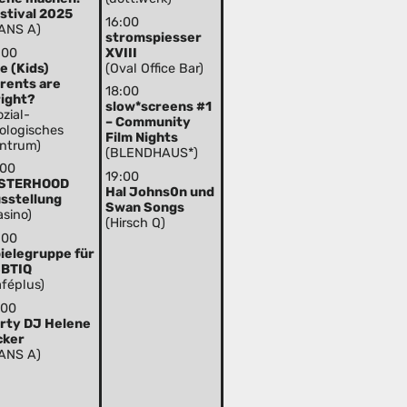
stival 2025
16:00
ANS A)
stromspiesser
:00
XVIII
e (Kids)
(Oval Office Bar)
rents are
18:00
right?
slow*screens #1
ozial-
– Community
ologisches
Film Nights
ntrum)
(BLENDHAUS*)
:00
19:00
ISTERHOOD
Hal Johns0n und
sstellung
Swan Songs
asino)
(Hirsch Q)
:00
ielegruppe für
BTIQ
aféplus)
:00
rty DJ Helene
cker
ANS A)