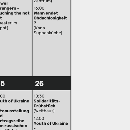
Zentrum)
ower
rangers -
16:00
uching the not
Wann endet
t
Obdachlosigkeit
heater im
?
pot)
(Kana
Suppenküche)
25
26
:00
10:30
uth of Ukraine
Solidaritäts-
Frühstück
toausstellung
(Welthaus)
nd
12:00
rtragsreihe
Youth of Ukraine
m russischen
-