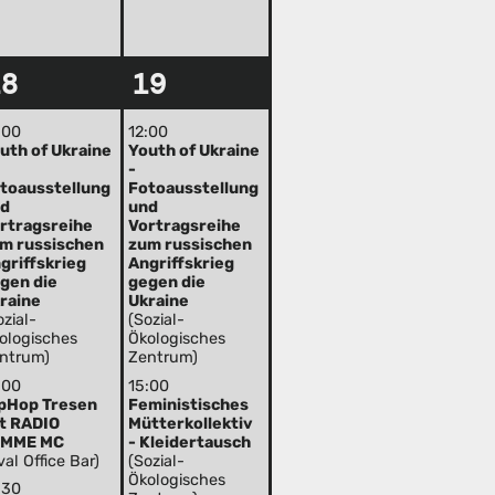
18
19
:00
12:00
uth of Ukraine
Youth of Ukraine
-
toausstellung
Fotoausstellung
nd
und
rtragsreihe
Vortragsreihe
m russischen
zum russischen
griffskrieg
Angriffskrieg
gen die
gegen die
raine
Ukraine
ozial-
(Sozial-
ologisches
Ökologisches
ntrum)
Zentrum)
:00
15:00
pHop Tresen
Feministisches
t RADIO
Mütterkollektiv
EMME MC
- Kleidertausch
val Office Bar)
(Sozial-
Ökologisches
:30