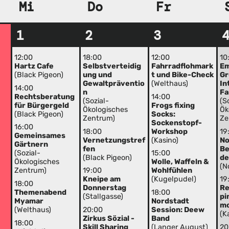
Mi
Do
Fr
1
2
3
12:00
18:00
12:00
10
Hartz Cafe
Selbstverteidig
Fahrradflohmark
E
(Black Pigeon)
ung und
t und Bike-Check
Gr
Gewaltpräventio
(Welthaus)
In
14:00
n
Fa
Rechtsberatung
14:00
(Sozial-
(S
für Bürgergeld
Frogs fixing
Ökologisches
Ök
(Black Pigeon)
Socks:
Zentrum)
Ze
Sockenstopf-
16:00
18:00
Workshop
19
Gemeinsames
Vernetzungstref
(Kasino)
No
Gärtnern
fen
Be
(Sozial-
15:00
(Black Pigeon)
de
Ökologisches
Wolle, Waffeln &
(N
Zentrum)
19:00
Wohlfühlen
Kneipe am
(Kugelpudel)
19
18:00
Donnerstag
Re
Themenabend
18:00
(Stallgasse)
pi
Myamar
Nordstadt
mo
(Welthaus)
20:00
Session: Deew
(K
Zirkus Sözial -
Band
18:00
Skill Sharing
(Langer August)
20