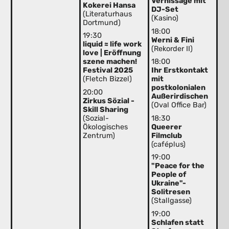
Vernissage mit
Kokerei Hansa
DJ-Set
(Literaturhaus
(Kasino)
Dortmund)
18:00
19:30
Werni & Fini
liquid ≈ life work
(Rekorder II)
love | Eröffnung
szene machen!
18:00
Festival 2025
Ihr Erstkontakt
(Fletch Bizzel)
mit
postkolonialen
20:00
Außerirdischen
Zirkus Sözial -
(Oval Office Bar)
Skill Sharing
(Sozial-
18:30
Ökologisches
Queerer
Zentrum)
Filmclub
(caféplus)
19:00
"Peace for the
People of
Ukraine"-
Solitresen
(Stallgasse)
19:00
Schlafen statt