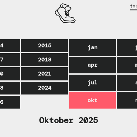
te
14
2015
jan
17
2018
apr
20
2021
jul
23
2024
okt
26
Oktober 2025