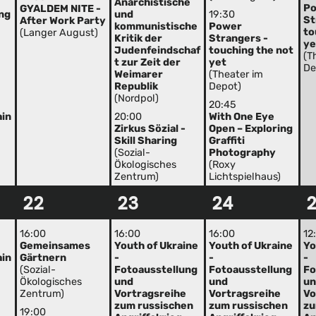
Anarchistische
P
GYALDEM NITE -
ng
und
19:30
St
After Work Party
kommunistische
Power
to
(Langer August)
Kritik der
Strangers -
ye
Judenfeindschaf
touching the not
(T
t zur Zeit der
yet
De
Weimarer
(Theater im
Republik
Depot)
(Nordpol)
20:45
ain
20:00
With One Eye
Zirkus Sözial -
Open – Exploring
Skill Sharing
Graffiti
(Sozial-
Photography
Ökologisches
(Roxy
Zentrum)
Lichtspielhaus)
22
23
24
16:00
16:00
16:00
12
Gemeinsames
Youth of Ukraine
Youth of Ukraine
Yo
ain
Gärtnern
-
-
-
(Sozial-
Fotoausstellung
Fotoausstellung
Fo
Ökologisches
und
und
u
Zentrum)
Vortragsreihe
Vortragsreihe
Vo
zum russischen
zum russischen
zu
19:00