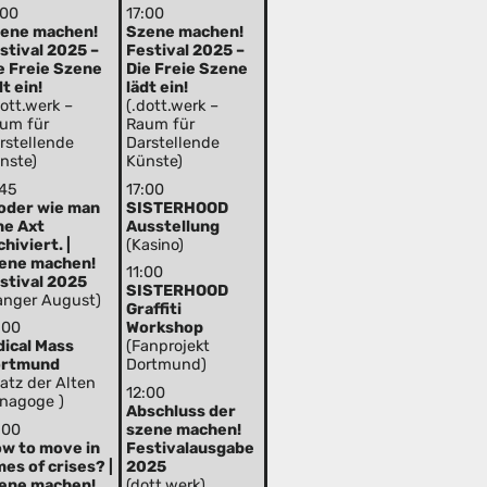
:00
17:00
ene machen!
Szene machen!
stival 2025 –
Festival 2025 –
e Freie Szene
Die Freie Szene
dt ein!
lädt ein!
dott.werk –
(.dott.werk –
um für
Raum für
rstellende
Darstellende
nste)
Künste)
:45
17:00
. oder wie man
SISTERHOOD
ne Axt
Ausstellung
chiviert. |
(Kasino)
ene machen!
11:00
stival 2025
SISTERHOOD
anger August)
Graffiti
:00
Workshop
dical Mass
(Fanprojekt
ortmund
Dortmund)
latz der Alten
12:00
nagoge )
Abschluss der
:00
szene machen!
w to move in
Festivalausgabe
mes of crises? |
2025
ene machen!
(dott.werk)