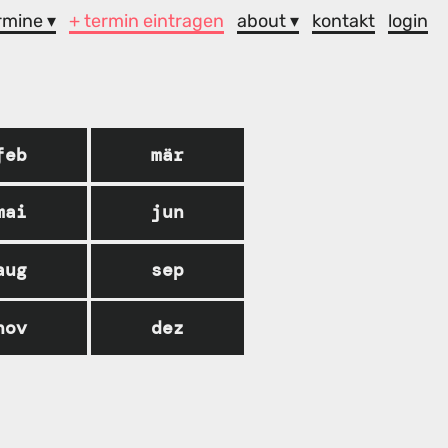
rmine ▾
+ termin eintragen
about ▾
kontakt
login
feb
mär
mai
jun
aug
sep
nov
dez