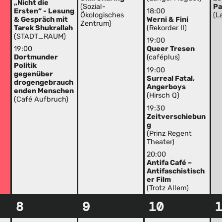
„Nicht die
(Sozial-
Pa
Ersten“ - Lesung
18:00
Ökologisches
(L
& Gespräch mit
Werni & Fini
Zentrum)
Tarek Shukrallah
(Rekorder II)
(STADT_RAUM)
19:00
19:00
Queer Tresen
Dortmunder
(caféplus)
Politik
19:00
gegenüber
Surreal Fatal,
drogengebrauch
Angerboys
enden Menschen
(Hirsch Q)
(Café Aufbruch)
19:30
Zeitverschiebun
g
(Prinz Regent
Theater)
20:00
Antifa Café –
Antifaschistisch
er Film
(Trotz Allem)
8
9
10