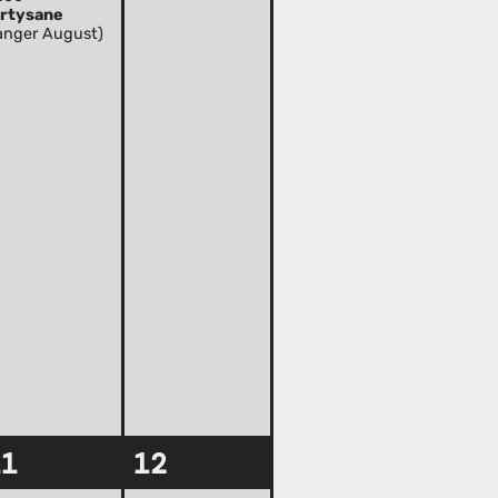
rtysane
anger August)
11
12