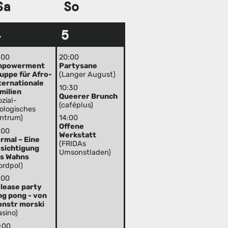
Sa
So
4
5
:00
20:00
mpowerment
Partysane
uppe für Afro-
(Langer August)
ternationale
10:30
milien
Queerer Brunch
ozial-
(caféplus)
ologisches
ntrum)
14:00
Offene
:00
Werkstatt
rmal – Eine
(FRIDAs
sichtigung
Umsonstladen)
s Wahns
ordpol)
:00
lease party
ng pong - von
nstr morski
asino)
:00