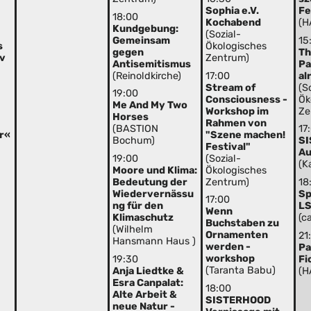
Sophia e.V.
Fe
18:00
Kochabend
(H
Kundgebung:
(Sozial-
Gemeinsam
15
Ökologisches
s
gegen
Th
Zentrum)
iv
Antisemitismus
Pa
(Reinoldkirche)
17:00
al
Stream of
(S
19:00
Consciousness -
Ök
Me And My Two
Workshop im
Ze
Horses
Rahmen von
(BASTION
17
"Szene machen!
er«
Bochum)
S
Festival"
Au
(Sozial-
19:00
(K
Ökologisches
Moore und Klima:
Zentrum)
Bedeutung der
18
Wiedervernässu
Sp
17:00
ng für den
LS
Wenn
Klimaschutz
(c
Buchstaben zu
(Wilhelm
Ornamenten
21
Hansmann Haus )
werden -
Pa
workshop
19:30
Fi
(Taranta Babu)
Anja Liedtke &
(H
Esra Canpalat:
18:00
Alte Arbeit &
SISTERHOOD
neue Natur -