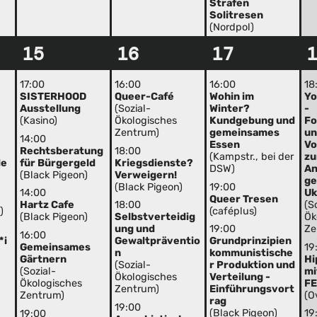
Strafen
Solitresen
(Nordpol)
15
16
17
17:00
16:00
16:00
18
SISTERHOOD
Queer-Café
Wohin im
Yo
Ausstellung
(Sozial-
Winter?
-
(Kasino)
Ökologisches
Kundgebung und
Fo
Zentrum)
gemeinsames
u
14:00
Essen
Vo
Rechtsberatung
18:00
(Kampstr., bei der
zu
de
für Bürgergeld
Kriegsdienste?
DSW)
An
(Black Pigeon)
Verweigern!
ge
(Black Pigeon)
19:00
Uk
14:00
Queer Tresen
(S
Hartz Cafe
18:00
)
(caféplus)
Ök
(Black Pigeon)
Selbstverteidig
Ze
ung und
19:00
16:00
*i
Gewaltpräventio
Grundprinzipien
19
Gemeinsames
n
kommunistische
Hi
Gärtnern
(Sozial-
r Produktion und
mi
(Sozial-
Ökologisches
Verteilung -
F
Ökologisches
Zentrum)
Einführungsvort
(O
Zentrum)
rag
19:00
(Black Pigeon)
19
19:00