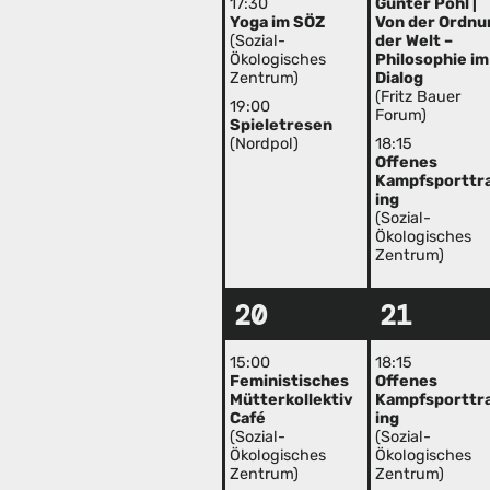
17:30
Günter Pohl |
Yoga im SÖZ
Von der Ordnu
(Sozial-
der Welt –
Ökologisches
Philosophie im
Zentrum)
Dialog
(Fritz Bauer
19:00
Forum)
Spieletresen
(Nordpol)
18:15
Offenes
Kampfsporttr
ing
(Sozial-
Ökologisches
Zentrum)
20
21
15:00
18:15
Feministisches
Offenes
Mütterkollektiv
Kampfsporttr
Café
ing
(Sozial-
(Sozial-
Ökologisches
Ökologisches
Zentrum)
Zentrum)