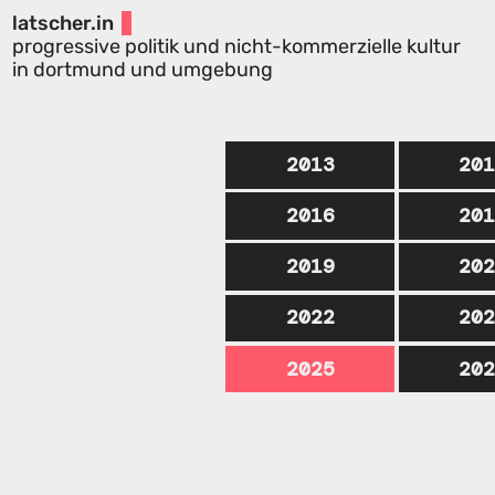
latscher.in
progressive politik und nicht-kommerzielle kultur
in dortmund und umgebung
2013
20
2016
20
2019
20
2022
20
2025
20