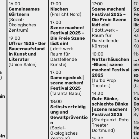
16:00
17:00
17:00
17
Gemeinsames
Nischen
Szene machen!
Sz
Gärtnern
(Freilicht Nord)
Festival 2025 –
Fe
(Sozial-
Die Freie Szene
Di
17:00
Ökologisches
lädt ein!
lä
Szene machen!
Zentrum)
(.dott.werk –
(.
Festival 2025 –
Raum für
Ra
19:00
Die Freie Szene
Darstellende
Da
Uffrur 1525 - Der
lädt ein!
Künste)
Kü
Bauernaufstand
(.dott.werk –
in Kunst und
Raum für
10:00
11
Literatur
Darstellende
Wetterhäuschen
..
(Union Salon)
Künste)
-Blues | szene
ei
machen! Festival
ar
a
17:00
2025
sz
)
Damengedeck |
(Turbo Prop
Fe
szene machen!
Theater,)
(L
Festival 2025
(Taranta Babu)
14:30
14
ain
Gute Bänke,
Ki
18:00
schlechte Bänke
D
Selbstverteidig
| szene machen!
(P
ung und
Festival 2025
Sy
Gewaltpräventio
(Startpunkt: Roto
n
14
Theater
(Sozial-
Ho
Dortmund)
Ökologisches
ti
ein
Zentrum)
16:30
sz