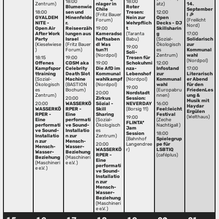
18:00
18:00
Zentrum)
nlager in
atz)
14.
Blumenwie
Roter
Chile
September
18:00
sen und
Tresen:
12:00
(Fritz Bauer
! 🎉
GYALDEM
Minenfelde
Nein zur
Open
Forum)
(Freilicht
NITE -
r.
Wehrpflich
Decks - DJ
Nord)
Open Air
Reiseerzäh
19:00
t
Skillsharin
After Work
lungen aus
Kameradsc
(Taranta
g
17:00
Party
Israel
haftsaben
Babu)
(Sozial-
Solidarisch
(Kieselwiese
(Fritz Bauer
d! Was
Ökologisch
zur
19:00
)
Forum)
tun?!
es
Kommunal
Soli-
(Nordpol)
Zentrum)
wahl
18:15
19:00
Tresen für
(Nordpol)
Offenes
CDSM aka
19:00
Schokuhmi
12:00
Kampfspor
Celebrity
Die AfD im
nza-
Infostand
17:00
ttraining
Death Slot
Kommunal
Lebenshof
zur
Literarisch
(Sozial-
Machine
wahlkampf
(Nordpol)
Kommunal
er Abend
Ökologisch
(BASTION
(Nordpol)
wahl
für den
19:00
es
Bochum)
(Europabru
FriedenLes
20:00
Nordstadt
Zentrum)
nnen)
ung &
20:00
Zirkus
Session:
Musik mit
20:00
WASSERKÖ
Sözial -
NEVERDAY
16:00
Haydar
WASSERKÖ
RPER -
Skill
(Borsig 11)
Feel:leicht
Ergülen
RPER -
Eine
Sharing
Festival
(Welthaus)
19:00
Eine
performati
(Sozial-
(Zeche
FLINTA*
performati
ve Sound-
Ökologisch
Nachtigall )
Jam
ve Sound-
Installatio
es
Session
18:00
Installatio
n zur
Zentrum)
(Bahnhof
Spielegrup
n zur
Mensch-
20:00
Langendree
pe für
Mensch-
Wasser-
WASSERKÖ
r)
LSBTIQ
Wasser-
Beziehung
RPER -
(caféplus)
Beziehung
(Maschineri
Eine
(Maschineri
e e.V. )
performati
e e.V. )
ve Sound-
Installatio
n zur
Mensch-
Wasser-
Beziehung
(Maschineri
e e.V. )