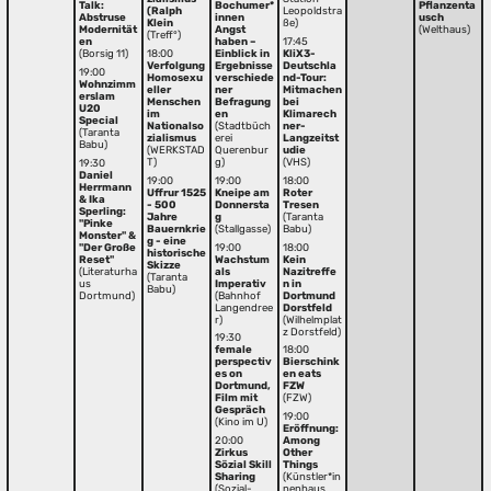
Talk:
Bochumer*
Pflanzenta
(Ralph
Leopoldstra
Abstruse
innen
usch
Klein
ße)
Modernität
Angst
(Welthaus)
(Treff°)
en
haben –
17:45
(Borsig 11)
18:00
Einblick in
KliX3-
Verfolgung
Ergebnisse
Deutschla
19:00
Homosexu
verschiede
nd-Tour:
Wohnzimm
eller
ner
Mitmachen
erslam
Menschen
Befragung
bei
U20
im
en
Klimarech
Special
Nationalso
(Stadtbüch
ner-
(Taranta
zialismus
erei
Langzeitst
Babu)
(WERKSTAD
Querenbur
udie
T)
g)
(VHS)
19:30
Daniel
19:00
19:00
18:00
Herrmann
Uffrur 1525
Kneipe am
Roter
& Ika
- 500
Donnersta
Tresen
Sperling:
Jahre
g
(Taranta
"Pinke
Bauernkrie
(Stallgasse)
Babu)
Monster" &
g - eine
"Der Große
19:00
18:00
historische
Reset"
Wachstum
Kein
Skizze
(Literaturha
als
Nazitreffe
(Taranta
us
Imperativ
n in
Babu)
Dortmund)
(Bahnhof
Dortmund
Langendree
Dorstfeld
r)
(Wilhelmplat
z Dorstfeld)
19:30
female
18:00
perspectiv
Bierschink
es on
en eats
Dortmund,
FZW
Film mit
(FZW)
Gespräch
19:00
(Kino im U)
Eröffnung:
20:00
Among
Zirkus
Other
Sözial Skill
Things
Sharing
(Künstler*in
(Sozial-
nenhaus