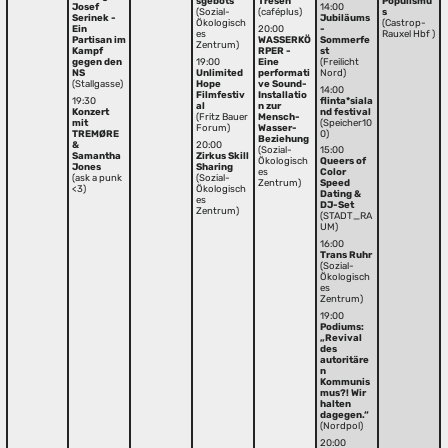
sgebots
Tresen
Populismu
Josef
14:00
(Sozial-
(caféplus)
s
Serinek -
Jubiläums
Ökologisch
(Castrop-
Ein
20:00
-
es
Rauxel Hbf )
Partisan im
WASSERKÖ
Sommerfe
Zentrum)
Kampf
RPER -
st
gegen den
19:00
Eine
(Freilicht
NS
Unlimited
performati
Nord)
(Stallgasse)
Hope
ve Sound-
14:00
Filmfestiv
Installatio
19:30
flinta*siala
al
n zur
Konzert
nd festival
(Fritz Bauer
Mensch-
mit
(Speicher10
Forum)
Wasser-
TREMØRE
0)
Beziehung
&
20:00
(Sozial-
15:00
Samantha
Zirkus Skill
Ökologisch
Queers of
Jones
Sharing
es
Color
(ask a punk
(Sozial-
Zentrum)
Speed
<3)
Ökologisch
Dating &
es
DJ-Set
Zentrum)
(STADT_RA
UM)
16:00
Trans Ruhr
(Sozial-
Ökologisch
es
Zentrum)
19:00
Podiums:
„Revival
des
autoritäre
n
Kommunis
mus?! Wir
halten
dagegen.“
(Nordpol)
20:00