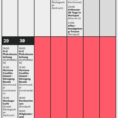
Ökologisch
Dortmund)
es
20:00
Zentrum)
Arthouse:
20 Tage in
Mariupol
(Kino im U)
21:00
After-
Kundgebun
g-Tresen
(Nordpol)
29
30
18:00
18:00
2+2
2+2
Plakatauss
Plakatauss
tellung
tellung
(SUPERRAU
(SUPERRAU
M)
M)
12:00
12:00
Mariana
Mariana
Castillo
Castillo
Deball -
Deball -
Stringing
Stringing
Beads
Beads
(Dortmund
(Dortmund
er
er
Kunstverei
Kunstverein
n)
)
15:00
18:00
Montags-
Rentnertre
Café
sen
(Sozial-
(Nordpol)
Ökologisch
18:00
es
Mitglieder-
Zentrum)
und