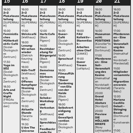
15
16
17
18
19
20
21
18:00
18:00
18:00
18:00
18:00
18:00
18:00
2+2
2+2
2+2
2+2
2+2
2+2
2+2
Plakatauss
Plakatauss
Plakatauss
Plakatauss
Plakatauss
Plakatauss
Plakatauss
tellung
tellung
tellung
tellung
tellung
tellung
tellung
(SUPERRAU
(SUPERRAU
(SUPERRAU
(SUPERRAU
(SUPERRAU
(SUPERRAU
(SUPERRAU
M)
M)
M)
M)
M)
M)
M)
15:00
17:00
12:00
16:00
18:00
16:00
17:00
Feministis
Strickcafé
Hartz Cafe
Queer-
FAU
Museumsn
Pferderenn
ches
(Welthaus)
(Black
Café
Kollektiv-
acht:
en - Eine
Mütterkoll
Pigeon)
(Sozial-
Stammtisc
POSITIONS
Soli-
18:00
ektiv Café
Ökologisch
h -
(Künstler*in
Veranstalt
Lesung:
14:00
(Sozial-
es
Arbeiten
nenhaus
ung des
Wir schon
Rechtsber
Ökologisch
Zentrum)
ohne Chef
Dortmund)
Kasino
wieder
atung für
es
(ZANKE)
(Heimathaf
(Dietrich
Bürgergeld
16:00
17:00
Zentrum)
en
Keuning
(Black
Sprachcaf
19:00
Pferderenn
Nordstadt -
17:30
Haus)
Pigeon)
é
Queer
en - Eine
Pferdestall)
Yoga im
(Welthaus)
Tresen
Soli-
18:00
16:00
SÖZ
(caféplus)
Veranstalt
11:00
Näh-Treff
Gemeinsa
18:00
(Sozial-
ung des
Mitglieder
(Welthaus)
mes
Filmauffüh
Ökologisch
Kasino
versammlu
Gärtnern
rung
es
(Heimathaf
ng
18:15
(Sozial-
“Queer
Zentrum)
en
Migrantinn
Offenes
Ökologisch
Gardening
Nordstadt -
enverein
Kampfspor
18:30
es
” von Ella
Pferdestall)
(Taranta
ttraining
Arts and
Zentrum)
von der
Babu)
(Sozial-
Crafts
Haide
20:00
Ökologisch
16:00
Night
(Black
Grand
12:00
es
Schoko-
(FRIDAs
Pigeon)
Hotel
Mariana
Zentrum)
Workshop
Umsonstla
Absturz
Castillo
und
18:00
den)
(Nordpol)
Deball -
19:00
Verkostun
Selbstvert
Stringing
Aktuelle
g
eidigung
20:00
Beads
Stunde
(Welthaus)
und
Preview
(Dortmund
(Taranta
Gewaltprä
DIE
er
Babu)
16:00
vention
MÖLLNER
Kunstverein
Sprechblas
(Sozial-
BRIEFE
19:30
)
e -
Ökologisch
(Roxy
U Are The
Feedbackr
es
Lichtspielha
17:00
Universe
unde für