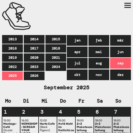
2013
2014
2015
jan
feb
mär
2016
2017
2018
apr
mai
jun
2019
2020
2021
jul
aug
sep
2022
2023
2024
okt
nov
dez
2025
2026
September 2025
Mo
Di
Mi
Do
Fr
Sa
So
1
2
3
4
5
6
7
15:00
16:00
12:00
15:00
18:00
18:00
18:00
Montags-
WORKSHOP
Hartz Cafe
#u16 Wahl
2+2
2+2
2+2
Café
: SCREAM
(Black
im
Plakatauss
Plakatauss
Plakatauss
(Sozial-
YOUR
Pigeon)
freilicht.no
tellung
tellung
tellung